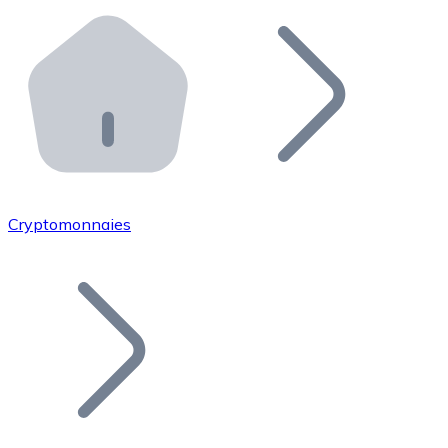
Effectuez des opérations de plus grande envergure. O
Distributeurs automatiques Bitnovo
Intégrez un ATM Bitnovo dans votre entreprise et per
API Bitnovo
Intégrez notre API dans votre écosystème.
Devenir Distributeur
Rejoignez notre réseau de distributeurs et commercialis
Cryptomonnaies
Lister un Token
Ajoutez le token de votre projet à notre service d'acha