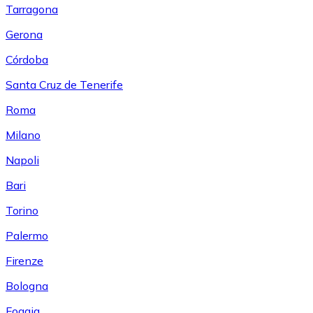
Tarragona
Gerona
Córdoba
Santa Cruz de Tenerife
Roma
Milano
Napoli
Bari
Torino
Palermo
Firenze
Bologna
Foggia