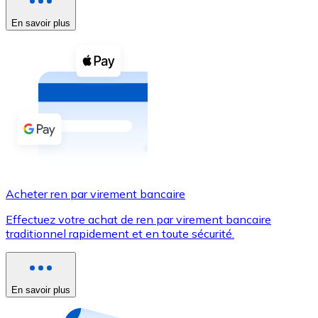
En savoir plus
Voir toutes
Coupons crypto
Achetez des cryptomonnaies en espèces et d'autres m
Acheter avec espèces
Virement SEPA
Ajoutez des fonds à votre compte Bitnovo ou effectuez 
Acheter avec virement bancaire
Acheter ren par virement bancaire
Carte de crédit / débit
Effectuez votre achat de ren par virement bancaire
Utilisez les cartes Visa et Mastercard pour acheter des
traditionnel rapidement et en toute sécurité.
Acheter avec carte
Boutique - Cartes
En savoir plus
Nouveau