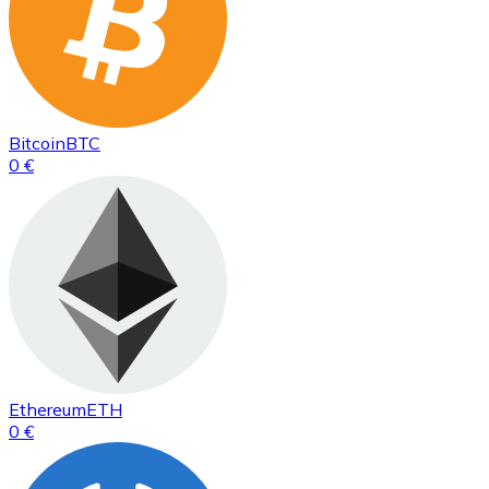
Bitcoin
BTC
0 €
Ethereum
ETH
0 €