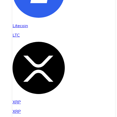
Litecoin
LTC
XRP
XRP