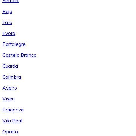
Setúbal
Beja
Faro
Évora
Portalegre
Castelo Branco
Guarda
Coímbra
Aveiro
Viseu
Braganza
Vila Real
Oporto