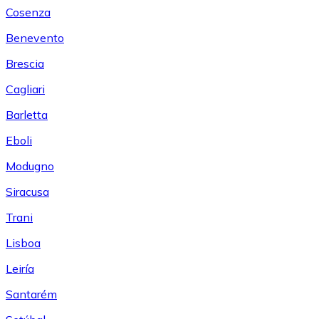
Cosenza
Benevento
Brescia
Cagliari
Barletta
Eboli
Modugno
Siracusa
Trani
Lisboa
Leiría
Santarém