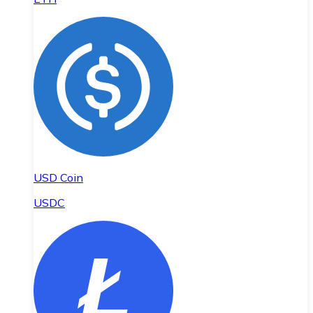
USD Coin
USDC