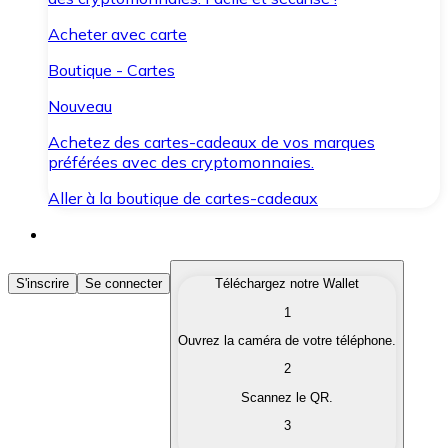
Acheter avec carte
Boutique - Cartes
Nouveau
Achetez des cartes-cadeaux de vos marques
préférées avec des cryptomonnaies.
Aller à la boutique de cartes-cadeaux
Acheter des Cryptomonnaies
S'inscrire
Se connecter
Téléchargez notre Wallet
1
Achetez les cryptomonnaies qui vous intéressent rapid
Ouvrez la caméra de votre téléphone.
Vendre des Cryptomonnaies
2
Convertissez vos cryptomonnaies en monnaie fiduciair
Scannez le QR.
3
Échanger (Swap)