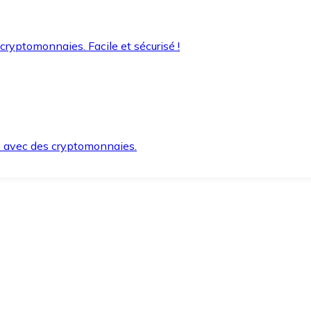
 cryptomonnaies. Facile et sécurisé !
s avec des cryptomonnaies.
ement et en toute sécurité.
e lorsque vous en avez besoin.