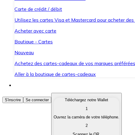
Carte de crédit / débit
Utilisez les cartes Visa et Mastercard pour acheter des
Acheter avec carte
Boutique - Cartes
Nouveau
Achetez des cartes-cadeaux de vos marques préférée
Aller à la boutique de cartes-cadeaux
Acheter des Cryptomonnaies
S'inscrire
Se connecter
Téléchargez notre Wallet
1
Achetez les cryptomonnaies qui vous intéressent rapid
Ouvrez la caméra de votre téléphone.
Vendre des Cryptomonnaies
2
Convertissez vos cryptomonnaies en monnaie fiduciair
Scannez le QR.