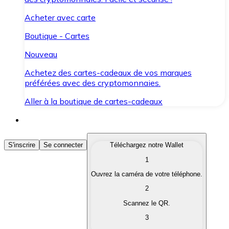
Acheter avec carte
Boutique - Cartes
Nouveau
Achetez des cartes-cadeaux de vos marques
préférées avec des cryptomonnaies.
Aller à la boutique de cartes-cadeaux
Acheter des Cryptomonnaies
S'inscrire
Se connecter
Téléchargez notre Wallet
1
Achetez les cryptomonnaies qui vous intéressent rapid
Ouvrez la caméra de votre téléphone.
Vendre des Cryptomonnaies
2
Convertissez vos cryptomonnaies en monnaie fiduciair
Scannez le QR.
3
Échanger (Swap)