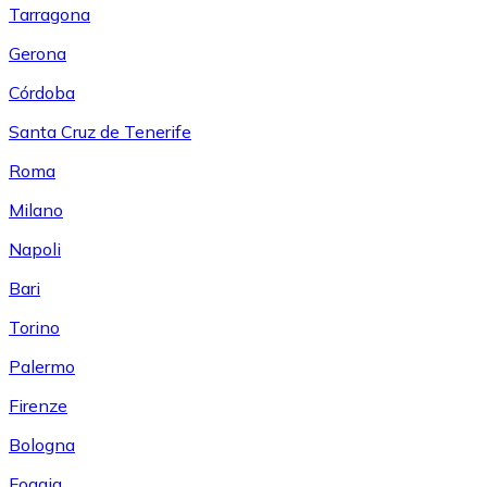
Tarragona
Gerona
Córdoba
Santa Cruz de Tenerife
Roma
Milano
Napoli
Bari
Torino
Palermo
Firenze
Bologna
Foggia