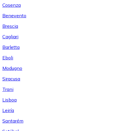
Cosenza
Benevento
Brescia
Cagliari
Barletta
Eboli
Modugno
Siracusa
Trani
Lisboa
Leiría
Santarém