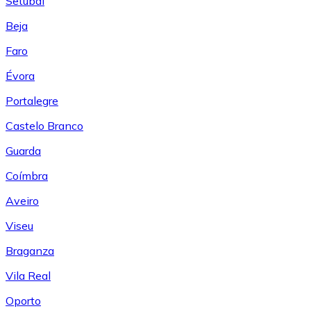
Setúbal
Beja
Faro
Évora
Portalegre
Castelo Branco
Guarda
Coímbra
Aveiro
Viseu
Braganza
Vila Real
Oporto