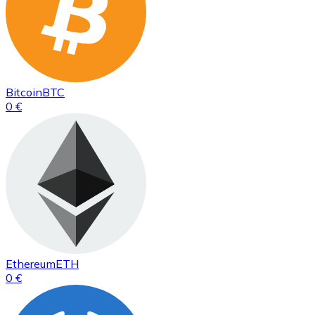
Bitcoin
BTC
0 €
Ethereum
ETH
0 €