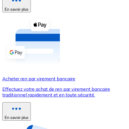
En savoir plus
Voir toutes
Coupons crypto
Achetez des cryptomonnaies en espèces et d'autres m
Acheter avec espèces
Virement SEPA
Ajoutez des fonds à votre compte Bitnovo ou effectuez 
Acheter avec virement bancaire
Acheter ren par virement bancaire
Carte de crédit / débit
Effectuez votre achat de ren par virement bancaire
Utilisez les cartes Visa et Mastercard pour acheter des
traditionnel rapidement et en toute sécurité.
Acheter avec carte
Boutique - Cartes
En savoir plus
Nouveau