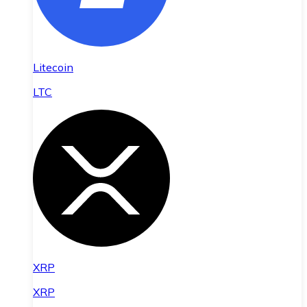
Litecoin
LTC
XRP
XRP