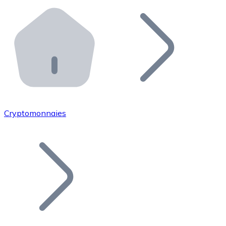
Effectuez des opérations de plus grande envergure. O
Distributeurs automatiques Bitnovo
Intégrez un ATM Bitnovo dans votre entreprise et per
API Bitnovo
Intégrez notre API dans votre écosystème.
Devenir Distributeur
Rejoignez notre réseau de distributeurs et commercialis
Cryptomonnaies
Lister un Token
Ajoutez le token de votre projet à notre service d'acha