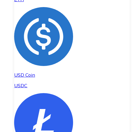
USD Coin
USDC