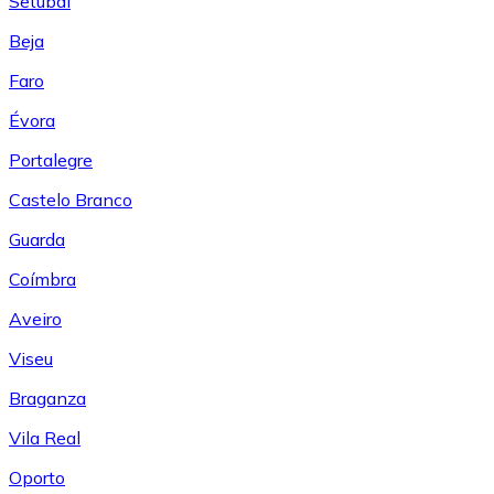
Setúbal
Beja
Faro
Évora
Portalegre
Castelo Branco
Guarda
Coímbra
Aveiro
Viseu
Braganza
Vila Real
Oporto