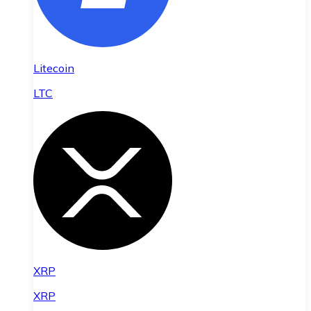
Litecoin
LTC
XRP
XRP