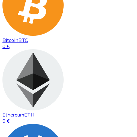
Bitcoin
BTC
0 €
Ethereum
ETH
0 €