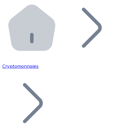
Effectuez des opérations de plus grande envergure. O
Distributeurs automatiques Bitnovo
Intégrez un ATM Bitnovo dans votre entreprise et per
API Bitnovo
Intégrez notre API dans votre écosystème.
Devenir Distributeur
Rejoignez notre réseau de distributeurs et commercialis
Cryptomonnaies
Lister un Token
Ajoutez le token de votre projet à notre service d'acha