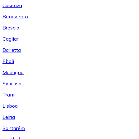
Cosenza
Benevento
Brescia
Cagliari
Barletta
Eboli
Modugno
Siracusa
Trani
Lisboa
Leiría
Santarém