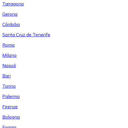
Tarragona
Gerona
Córdoba
Santa Cruz de Tenerife
Roma
Milano
Napoli
Bari
Torino
Palermo
Firenze
Bologna
Foggia