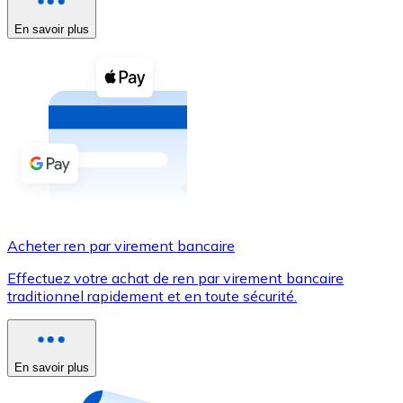
En savoir plus
Voir toutes
Coupons crypto
Achetez des cryptomonnaies en espèces et d'autres m
Acheter avec espèces
Virement SEPA
Ajoutez des fonds à votre compte Bitnovo ou effectuez 
Acheter avec virement bancaire
Acheter ren par virement bancaire
Carte de crédit / débit
Effectuez votre achat de ren par virement bancaire
Utilisez les cartes Visa et Mastercard pour acheter des
traditionnel rapidement et en toute sécurité.
Acheter avec carte
Boutique - Cartes
En savoir plus
Nouveau