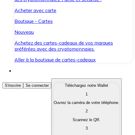
Acheter avec carte
Boutique - Cartes
Nouveau
Achetez des cartes-cadeaux de vos marques
préférées avec des cryptomonnaies.
Aller à la boutique de cartes-cadeaux
Acheter des Cryptomonnaies
S'inscrire
Se connecter
Téléchargez notre Wallet
1
Achetez les cryptomonnaies qui vous intéressent rapid
Ouvrez la caméra de votre téléphone.
Vendre des Cryptomonnaies
2
Convertissez vos cryptomonnaies en monnaie fiduciair
Scannez le QR.
3
Échanger (Swap)