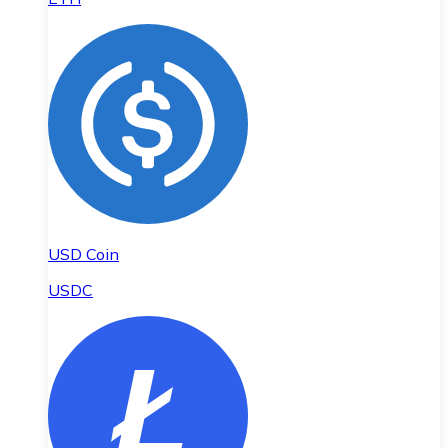
USD Coin
USDC