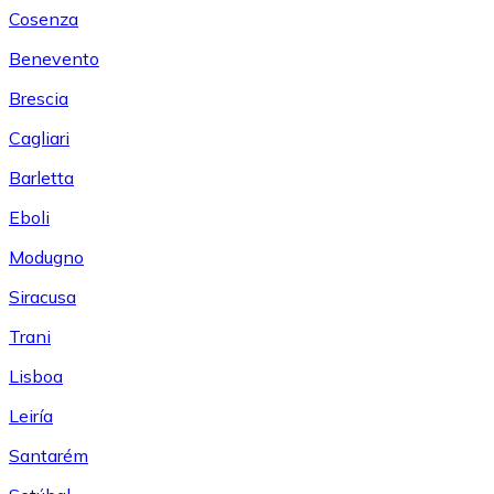
Cosenza
Benevento
Brescia
Cagliari
Barletta
Eboli
Modugno
Siracusa
Trani
Lisboa
Leiría
Santarém