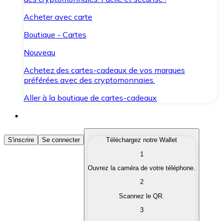
Acheter avec carte
Boutique - Cartes
Nouveau
Achetez des cartes-cadeaux de vos marques
préférées avec des cryptomonnaies.
Aller à la boutique de cartes-cadeaux
Acheter des Cryptomonnaies
S'inscrire
Se connecter
Téléchargez notre Wallet
1
Achetez les cryptomonnaies qui vous intéressent rapid
Ouvrez la caméra de votre téléphone.
Vendre des Cryptomonnaies
2
Convertissez vos cryptomonnaies en monnaie fiduciair
Scannez le QR.
3
Échanger (Swap)