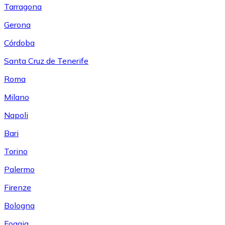
Tarragona
Gerona
Córdoba
Santa Cruz de Tenerife
Roma
Milano
Napoli
Bari
Torino
Palermo
Firenze
Bologna
Foggia