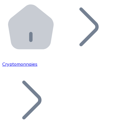
Effectuez des opérations de plus grande envergure. O
Distributeurs automatiques Bitnovo
Intégrez un ATM Bitnovo dans votre entreprise et per
API Bitnovo
Intégrez notre API dans votre écosystème.
Devenir Distributeur
Rejoignez notre réseau de distributeurs et commercialis
Cryptomonnaies
Lister un Token
Ajoutez le token de votre projet à notre service d'acha