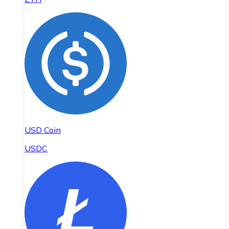
USD Coin
USDC