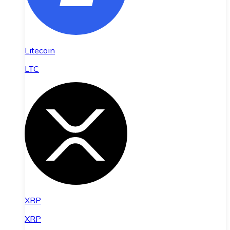
Litecoin
LTC
XRP
XRP