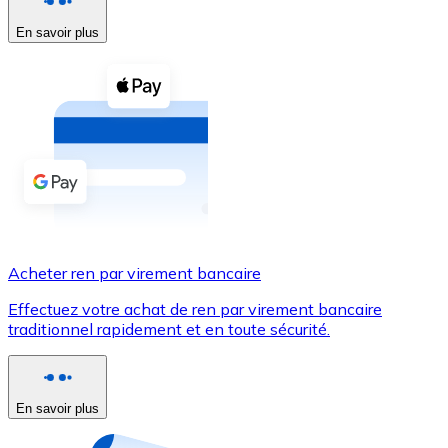
En savoir plus
Voir toutes
Coupons crypto
Achetez des cryptomonnaies en espèces et d'autres m
Acheter avec espèces
Virement SEPA
Ajoutez des fonds à votre compte Bitnovo ou effectuez 
Acheter avec virement bancaire
Acheter ren par virement bancaire
Carte de crédit / débit
Effectuez votre achat de ren par virement bancaire
Utilisez les cartes Visa et Mastercard pour acheter des
traditionnel rapidement et en toute sécurité.
Acheter avec carte
Boutique - Cartes
En savoir plus
Nouveau