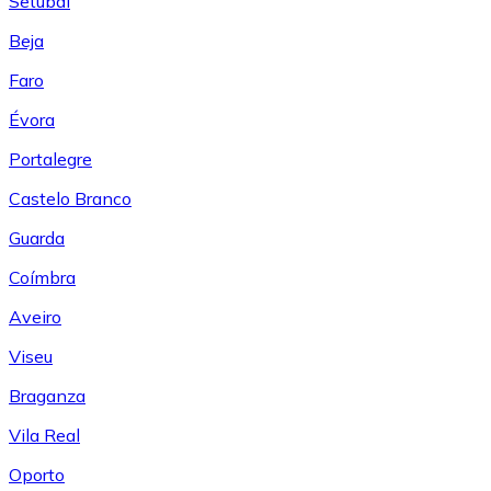
Setúbal
Beja
Faro
Évora
Portalegre
Castelo Branco
Guarda
Coímbra
Aveiro
Viseu
Braganza
Vila Real
Oporto