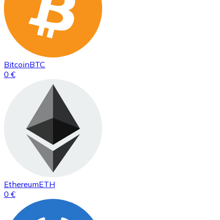
Bitcoin
BTC
0 €
Ethereum
ETH
0 €