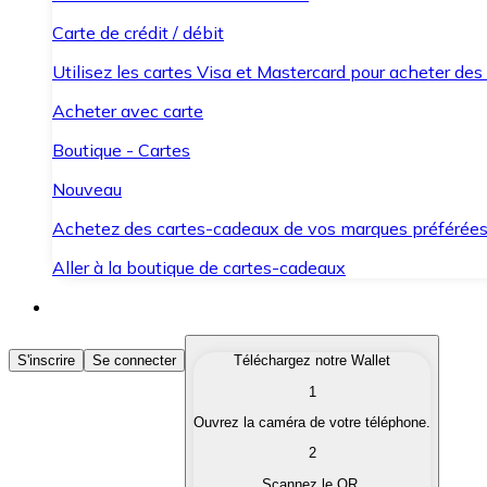
Carte de crédit / débit
Utilisez les cartes Visa et Mastercard pour acheter des
Acheter avec carte
Boutique - Cartes
Nouveau
Achetez des cartes-cadeaux de vos marques préférée
Aller à la boutique de cartes-cadeaux
Acheter des Cryptomonnaies
S'inscrire
Se connecter
Téléchargez notre Wallet
1
Achetez les cryptomonnaies qui vous intéressent rapid
Ouvrez la caméra de votre téléphone.
Vendre des Cryptomonnaies
2
Convertissez vos cryptomonnaies en monnaie fiduciair
Scannez le QR.