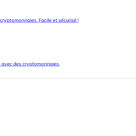
 cryptomonnaies. Facile et sécurisé !
s avec des cryptomonnaies.
ement et en toute sécurité.
e lorsque vous en avez besoin.