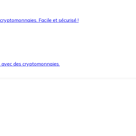
 cryptomonnaies. Facile et sécurisé !
s avec des cryptomonnaies.
ement et en toute sécurité.
e lorsque vous en avez besoin.