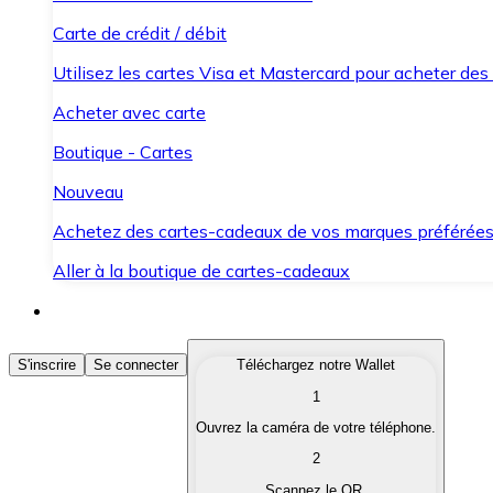
Carte de crédit / débit
Utilisez les cartes Visa et Mastercard pour acheter des
Acheter avec carte
Boutique - Cartes
Nouveau
Achetez des cartes-cadeaux de vos marques préférée
Aller à la boutique de cartes-cadeaux
Acheter des Cryptomonnaies
S'inscrire
Se connecter
Téléchargez notre Wallet
1
Achetez les cryptomonnaies qui vous intéressent rapid
Ouvrez la caméra de votre téléphone.
Vendre des Cryptomonnaies
2
Convertissez vos cryptomonnaies en monnaie fiduciair
Scannez le QR.