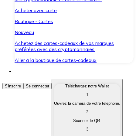
Acheter avec carte
Boutique - Cartes
Nouveau
Achetez des cartes-cadeaux de vos marques
préférées avec des cryptomonnaies.
Aller à la boutique de cartes-cadeaux
Acheter des Cryptomonnaies
S'inscrire
Se connecter
Téléchargez notre Wallet
1
Achetez les cryptomonnaies qui vous intéressent rapid
Ouvrez la caméra de votre téléphone.
Vendre des Cryptomonnaies
2
Convertissez vos cryptomonnaies en monnaie fiduciair
Scannez le QR.
3
Échanger (Swap)