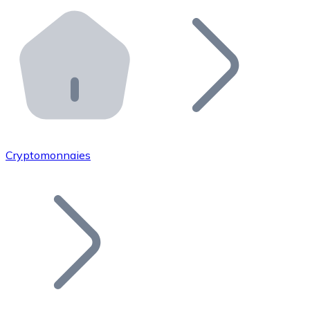
Effectuez des opérations de plus grande envergure. O
Distributeurs automatiques Bitnovo
Intégrez un ATM Bitnovo dans votre entreprise et per
API Bitnovo
Intégrez notre API dans votre écosystème.
Devenir Distributeur
Rejoignez notre réseau de distributeurs et commercialis
Cryptomonnaies
Lister un Token
Ajoutez le token de votre projet à notre service d'acha