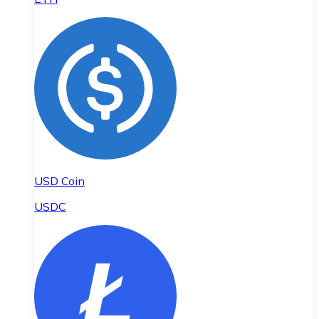
USD Coin
USDC