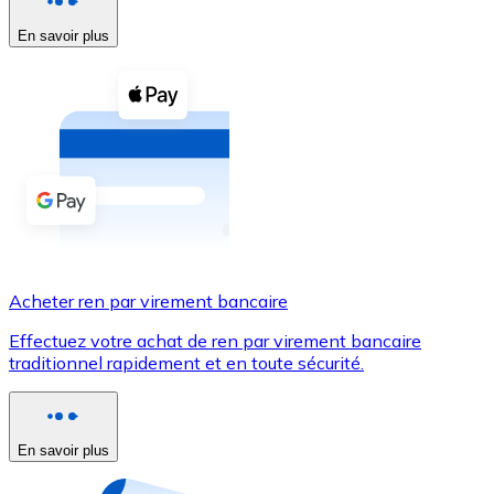
En savoir plus
Voir toutes
Coupons crypto
Achetez des cryptomonnaies en espèces et d'autres m
Acheter avec espèces
Virement SEPA
Ajoutez des fonds à votre compte Bitnovo ou effectuez 
Acheter avec virement bancaire
Acheter ren par virement bancaire
Carte de crédit / débit
Effectuez votre achat de ren par virement bancaire
Utilisez les cartes Visa et Mastercard pour acheter des
traditionnel rapidement et en toute sécurité.
Acheter avec carte
Boutique - Cartes
En savoir plus
Nouveau