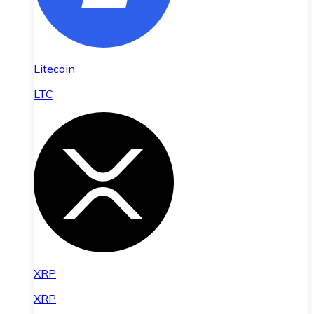
Litecoin
LTC
XRP
XRP