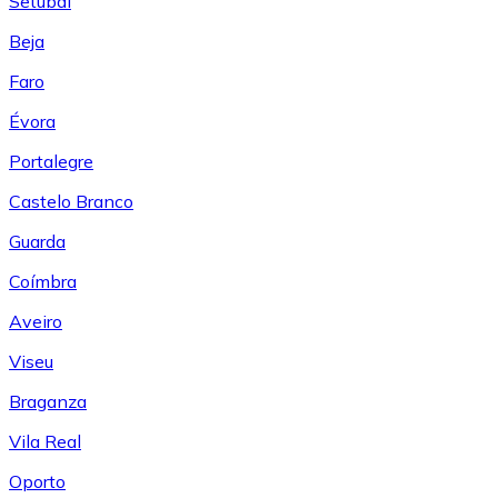
Setúbal
Beja
Faro
Évora
Portalegre
Castelo Branco
Guarda
Coímbra
Aveiro
Viseu
Braganza
Vila Real
Oporto