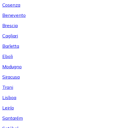
Cosenza
Benevento
Brescia
Cagliari
Barletta
Eboli
Modugno
Siracusa
Trani
Lisboa
Leiría
Santarém