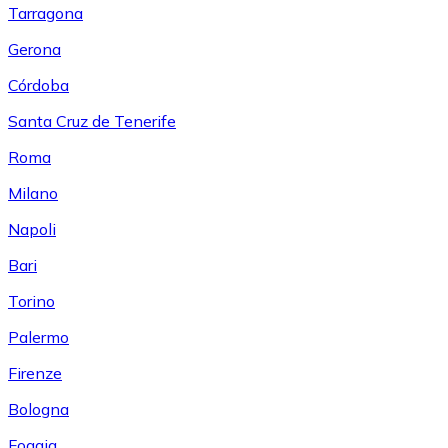
Tarragona
Gerona
Córdoba
Santa Cruz de Tenerife
Roma
Milano
Napoli
Bari
Torino
Palermo
Firenze
Bologna
Foggia