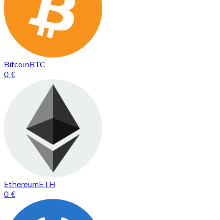
Bitcoin
BTC
0 €
Ethereum
ETH
0 €