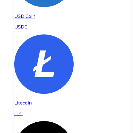
USD Coin
USDC
Litecoin
LTC