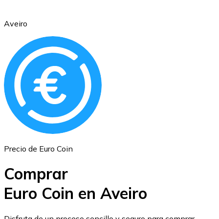
Aveiro
Ethereum
ETH
Precio de Euro Coin
Comprar
Euro Coin en Aveiro
USD Coin
Disfruta de un proceso sencillo y seguro para comprar,