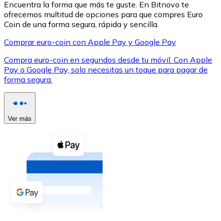
Encuentra la forma que más te guste. En Bitnovo te
ofrecemos multitud de opciones para que compres Euro
Coin de una forma segura, rápida y sencilla.
Comprar euro-coin con Apple Pay y Google Pay
Compra euro-coin en segundos desde tu móvil. Con Apple
XRP
Pay o Google Pay, solo necesitas un toque para pagar de
forma segura.
XRP
Ver más
Ver todo
Efectivo
Compra criptomonedas con efectivo en tu tienda más 
Comprar con efectivo
Transferencia SEPA
Añade fondos a tu cuenta Bitnovo o realiza compras di