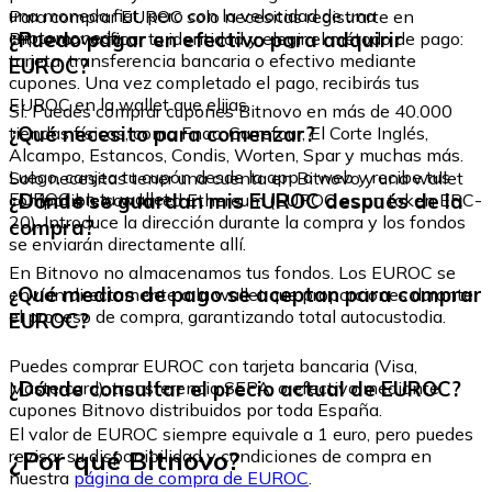
una moneda fiat, pero con la velocidad de una
Para comprar EUROC solo necesitas registrarte en
criptomoneda.
¿Puedo pagar en efectivo para adquirir
Bitnovo, verificar tu identidad y elegir el método de pago:
tarjeta, transferencia bancaria o efectivo mediante
EUROC?
cupones. Una vez completado el pago, recibirás tus
EUROC en la wallet que elijas.
Sí. Puedes comprar cupones Bitnovo en más de 40.000
¿Qué necesito para comenzar?
tiendas físicas, como Fnac, Carrefour, El Corte Inglés,
Alcampo, Estancos, Condis, Worten, Spar y muchas más.
Luego, canjea tu cupón desde la app o web y recibe tus
Solo necesitas tener una cuenta en Bitnovo y una wallet
EUROC en tu wallet.
¿Dónde se guardan mis EUROC después de la
compatible con la red Ethereum (EUROC es un token ERC-
20). Introduce la dirección durante la compra y los fondos
compra?
se enviarán directamente allí.
En Bitnovo no almacenamos tus fondos. Los EUROC se
¿Qué medios de pago se aceptan para comprar
envían directamente a la wallet que proporciones durante
el proceso de compra, garantizando total autocustodia.
EUROC?
Puedes comprar EUROC con tarjeta bancaria (Visa,
¿Dónde consultar el precio actual de EUROC?
Mastercard), transferencia SEPA, o efectivo mediante
cupones Bitnovo distribuidos por toda España.
El valor de EUROC siempre equivale a 1 euro, pero puedes
¿Por qué Bitnovo?
revisar su disponibilidad y condiciones de compra en
nuestra
página de compra de EUROC
.