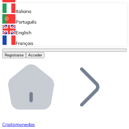
Bitnovo Ramp
Italiano
Integra nuestra solución en tu plataforma.
Português
Bitnovo Giftcards
English
Vende nuestras tarjetas regalo en tu negocio.
Français
Bitnovo OTC
Registrarse
Acceder
Realiza operaciones de gran volumen.
Bitnovo ATM
Integra un ATM Bitnovo en tu negocio y permite que t
Bitnovo API
Integra nuestra API en tu ecosistema.
Conviértete en Distribuidor
Únete a nuestra red de distribuidores.
Criptomonedas