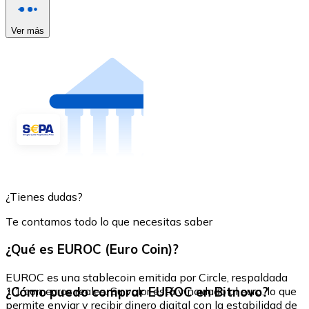
Ver más
¿Tienes dudas?
Te contamos todo lo que necesitas saber
¿Qué es EUROC (Euro Coin)?
EUROC es una stablecoin emitida por Circle, respaldada
¿Cómo puedo comprar EUROC en Bitnovo?
1:1 con euros reales. Su valor está vinculado al euro, lo que
permite enviar y recibir dinero digital con la estabilidad de