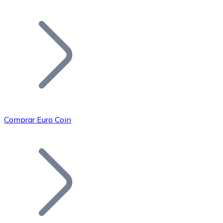
Listar Token
Añade tu proyecto a nuestro ecosistema.
Comprar Euro Coin
Bitcoin
BTC