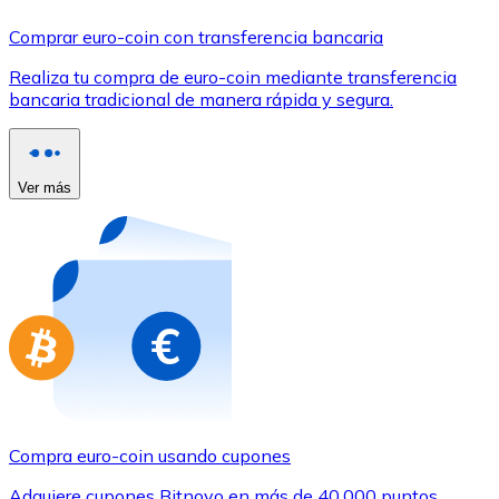
Comprar con Transferencia
Comprar euro-coin con transferencia bancaria
Tarjeta de crédito / débito
Realiza tu compra de euro-coin mediante transferencia
Utiliza tarjetas Visa y Mastercard para comprar criptom
bancaria tradicional de manera rápida y segura.
Comprar con tarjeta
Tienda - Tarjetas regalo
Ver más
Nuevo
Compra tarjetas regalo de tus marcas favoritas con cr
Ir a la tienda de tarjetas regalo
Compra euro-coin usando cupones
Adquiere cupones Bitnovo en más de 40.000 puntos