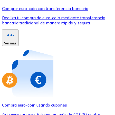
Comprar con Transferencia
Comprar euro-coin con transferencia bancaria
Tarjeta de crédito / débito
Realiza tu compra de euro-coin mediante transferencia
Utiliza tarjetas Visa y Mastercard para comprar criptom
bancaria tradicional de manera rápida y segura.
Comprar con tarjeta
Tienda - Tarjetas regalo
Ver más
Nuevo
Compra tarjetas regalo de tus marcas favoritas con cr
Ir a la tienda de tarjetas regalo
Compra euro-coin usando cupones
Adquiere cupones Bitnovo en más de 40.000 puntos