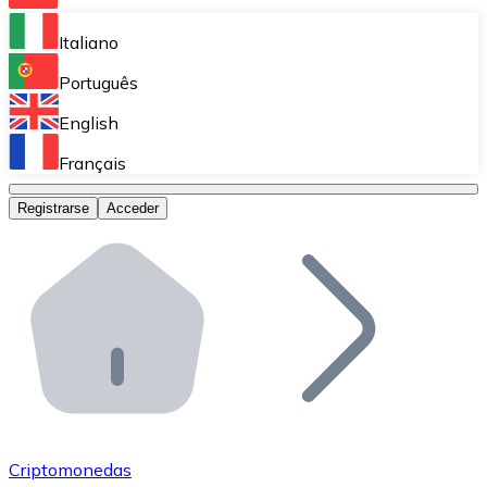
Bitnovo Ramp
Italiano
Integra nuestra solución en tu plataforma.
Português
Bitnovo Giftcards
English
Vende nuestras tarjetas regalo en tu negocio.
Français
Bitnovo OTC
Registrarse
Acceder
Realiza operaciones de gran volumen.
Bitnovo ATM
Integra un ATM Bitnovo en tu negocio y permite que t
Bitnovo API
Integra nuestra API en tu ecosistema.
Conviértete en Distribuidor
Únete a nuestra red de distribuidores.
Criptomonedas