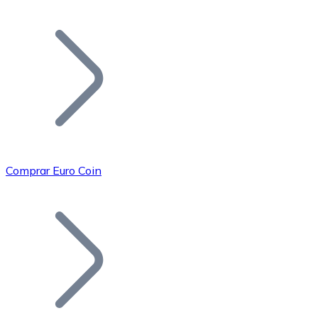
Listar Token
Añade tu proyecto a nuestro ecosistema.
Comprar Euro Coin
Bitcoin
BTC