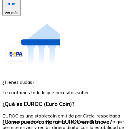
Ver más
¿Tienes dudas?
Te contamos todo lo que necesitas saber
¿Qué es EUROC (Euro Coin)?
EUROC es una stablecoin emitida por Circle, respaldada
¿Cómo puedo comprar EUROC en Bitnovo?
1:1 con euros reales. Su valor está vinculado al euro, lo que
permite enviar y recibir dinero digital con la estabilidad de