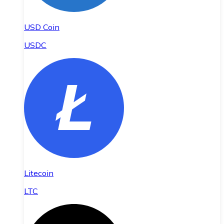
USD Coin
USDC
Litecoin
LTC