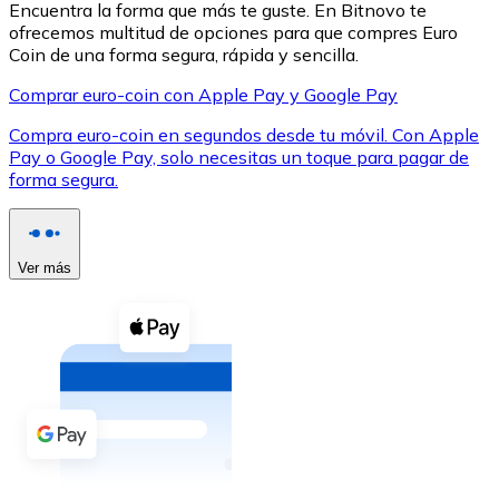
Encuentra la forma que más te guste. En Bitnovo te
ofrecemos multitud de opciones para que compres Euro
Coin de una forma segura, rápida y sencilla.
Comprar euro-coin con Apple Pay y Google Pay
Compra euro-coin en segundos desde tu móvil. Con Apple
XRP
Pay o Google Pay, solo necesitas un toque para pagar de
forma segura.
XRP
Ver más
Ver todo
Efectivo
Compra criptomonedas con efectivo en tu tienda más 
Comprar con efectivo
Transferencia SEPA
Añade fondos a tu cuenta Bitnovo o realiza compras di