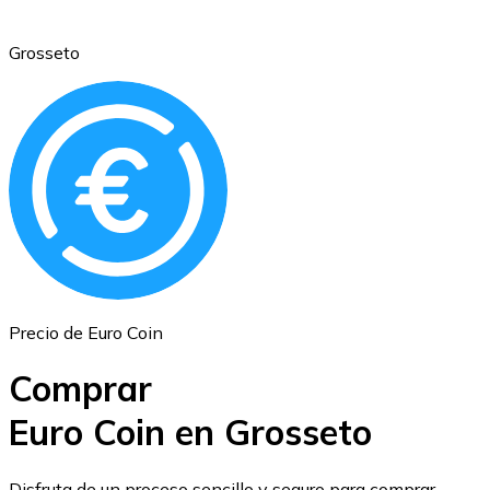
Grosseto
Ethereum
ETH
Precio de Euro Coin
Comprar
Euro Coin en Grosseto
USD Coin
Disfruta de un proceso sencillo y seguro para comprar,