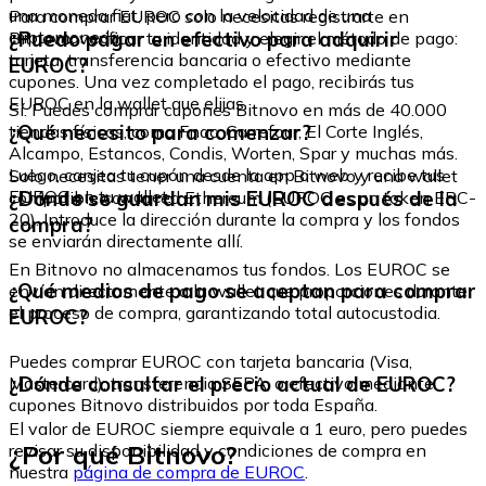
una moneda fiat, pero con la velocidad de una
Para comprar EUROC solo necesitas registrarte en
criptomoneda.
¿Puedo pagar en efectivo para adquirir
Bitnovo, verificar tu identidad y elegir el método de pago:
tarjeta, transferencia bancaria o efectivo mediante
EUROC?
cupones. Una vez completado el pago, recibirás tus
EUROC en la wallet que elijas.
Sí. Puedes comprar cupones Bitnovo en más de 40.000
¿Qué necesito para comenzar?
tiendas físicas, como Fnac, Carrefour, El Corte Inglés,
Alcampo, Estancos, Condis, Worten, Spar y muchas más.
Luego, canjea tu cupón desde la app o web y recibe tus
Solo necesitas tener una cuenta en Bitnovo y una wallet
EUROC en tu wallet.
¿Dónde se guardan mis EUROC después de la
compatible con la red Ethereum (EUROC es un token ERC-
20). Introduce la dirección durante la compra y los fondos
compra?
se enviarán directamente allí.
En Bitnovo no almacenamos tus fondos. Los EUROC se
¿Qué medios de pago se aceptan para comprar
envían directamente a la wallet que proporciones durante
el proceso de compra, garantizando total autocustodia.
EUROC?
Puedes comprar EUROC con tarjeta bancaria (Visa,
¿Dónde consultar el precio actual de EUROC?
Mastercard), transferencia SEPA, o efectivo mediante
cupones Bitnovo distribuidos por toda España.
El valor de EUROC siempre equivale a 1 euro, pero puedes
¿Por qué Bitnovo?
revisar su disponibilidad y condiciones de compra en
nuestra
página de compra de EUROC
.