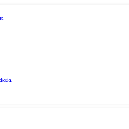
o.
diada.