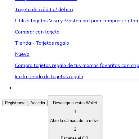
Tarjeta de crédito / débito
Utiliza tarjetas Visa y Mastercard para comprar criptom
Comprar con tarjeta
Tienda - Tarjetas regalo
Nuevo
Compra tarjetas regalo de tus marcas favoritas con cr
Ir a la tienda de tarjetas regalo
Comprar Criptomonedas
Registrarse
Acceder
Descarga nuestra Wallet
1
Compra criptomonedas con diferentes métodos de pag
Abre la cámara de tu móvil.
Vender Criptomonedas
2
Vende tus criptomonedas de forma rápida y segura.
Escanea el QR.