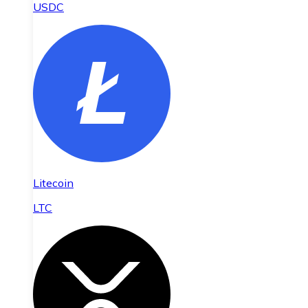
USDC
Litecoin
LTC