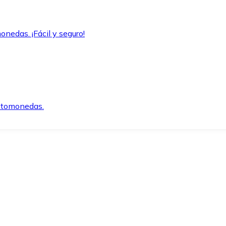
onedas. ¡Fácil y seguro!
iptomonedas.
o.