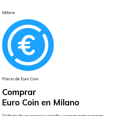
Milano
Ethereum
ETH
Precio de Euro Coin
Comprar
Euro Coin en Milano
USD Coin
Disfruta de un proceso sencillo y seguro para comprar,