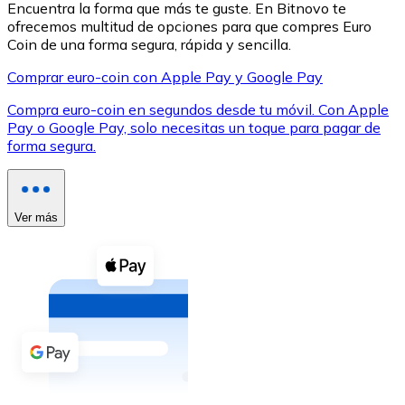
Encuentra la forma que más te guste. En Bitnovo te
ofrecemos multitud de opciones para que compres Euro
Coin de una forma segura, rápida y sencilla.
Comprar euro-coin con Apple Pay y Google Pay
Compra euro-coin en segundos desde tu móvil. Con Apple
XRP
Pay o Google Pay, solo necesitas un toque para pagar de
forma segura.
XRP
Ver más
Ver todo
Efectivo
Compra criptomonedas con efectivo en tu tienda más 
Comprar con efectivo
Transferencia SEPA
Añade fondos a tu cuenta Bitnovo o realiza compras di