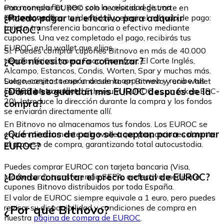
una moneda fiat, pero con la velocidad de una
Para comprar EUROC solo necesitas registrarte en
criptomoneda.
¿Puedo pagar en efectivo para adquirir
Bitnovo, verificar tu identidad y elegir el método de pago:
tarjeta, transferencia bancaria o efectivo mediante
EUROC?
cupones. Una vez completado el pago, recibirás tus
EUROC en la wallet que elijas.
Sí. Puedes comprar cupones Bitnovo en más de 40.000
¿Qué necesito para comenzar?
tiendas físicas, como Fnac, Carrefour, El Corte Inglés,
Alcampo, Estancos, Condis, Worten, Spar y muchas más.
Luego, canjea tu cupón desde la app o web y recibe tus
Solo necesitas tener una cuenta en Bitnovo y una wallet
EUROC en tu wallet.
¿Dónde se guardan mis EUROC después de la
compatible con la red Ethereum (EUROC es un token ERC-
20). Introduce la dirección durante la compra y los fondos
compra?
se enviarán directamente allí.
En Bitnovo no almacenamos tus fondos. Los EUROC se
¿Qué medios de pago se aceptan para comprar
envían directamente a la wallet que proporciones durante
el proceso de compra, garantizando total autocustodia.
EUROC?
Puedes comprar EUROC con tarjeta bancaria (Visa,
¿Dónde consultar el precio actual de EUROC?
Mastercard), transferencia SEPA, o efectivo mediante
cupones Bitnovo distribuidos por toda España.
El valor de EUROC siempre equivale a 1 euro, pero puedes
¿Por qué Bitnovo?
revisar su disponibilidad y condiciones de compra en
nuestra
página de compra de EUROC
.