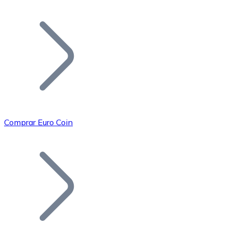
Listar Token
Añade tu proyecto a nuestro ecosistema.
Comprar Euro Coin
Bitcoin
BTC