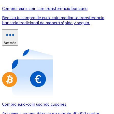
Comprar con Transferencia
Comprar euro-coin con transferencia bancaria
Tarjeta de crédito / débito
Realiza tu compra de euro-coin mediante transferencia
Utiliza tarjetas Visa y Mastercard para comprar criptom
bancaria tradicional de manera rápida y segura.
Comprar con tarjeta
Tienda - Tarjetas regalo
Ver más
Nuevo
Compra tarjetas regalo de tus marcas favoritas con cr
Ir a la tienda de tarjetas regalo
Compra euro-coin usando cupones
Adquiere cupones Bitnovo en más de 40.000 puntos