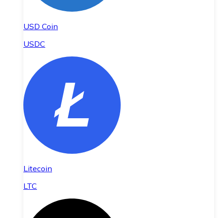
USD Coin
USDC
Litecoin
LTC