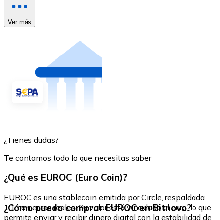
Ver más
¿Tienes dudas?
Te contamos todo lo que necesitas saber
¿Qué es EUROC (Euro Coin)?
EUROC es una stablecoin emitida por Circle, respaldada
¿Cómo puedo comprar EUROC en Bitnovo?
1:1 con euros reales. Su valor está vinculado al euro, lo que
permite enviar y recibir dinero digital con la estabilidad de