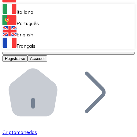
Bitnovo Ramp
Italiano
Integra nuestra solución en tu plataforma.
Português
Bitnovo Giftcards
English
Vende nuestras tarjetas regalo en tu negocio.
Français
Bitnovo OTC
Registrarse
Acceder
Realiza operaciones de gran volumen.
Bitnovo ATM
Integra un ATM Bitnovo en tu negocio y permite que t
Bitnovo API
Integra nuestra API en tu ecosistema.
Conviértete en Distribuidor
Únete a nuestra red de distribuidores.
Criptomonedas