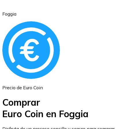
Foggia
Ethereum
ETH
Precio de Euro Coin
Comprar
Euro Coin en Foggia
USD Coin
Disfruta de un proceso sencillo y seguro para comprar,