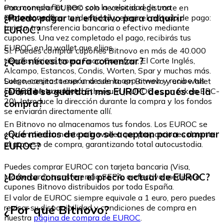
una moneda fiat, pero con la velocidad de una
Para comprar EUROC solo necesitas registrarte en
criptomoneda.
¿Puedo pagar en efectivo para adquirir
Bitnovo, verificar tu identidad y elegir el método de pago:
tarjeta, transferencia bancaria o efectivo mediante
EUROC?
cupones. Una vez completado el pago, recibirás tus
EUROC en la wallet que elijas.
Sí. Puedes comprar cupones Bitnovo en más de 40.000
¿Qué necesito para comenzar?
tiendas físicas, como Fnac, Carrefour, El Corte Inglés,
Alcampo, Estancos, Condis, Worten, Spar y muchas más.
Luego, canjea tu cupón desde la app o web y recibe tus
Solo necesitas tener una cuenta en Bitnovo y una wallet
EUROC en tu wallet.
¿Dónde se guardan mis EUROC después de la
compatible con la red Ethereum (EUROC es un token ERC-
20). Introduce la dirección durante la compra y los fondos
compra?
se enviarán directamente allí.
En Bitnovo no almacenamos tus fondos. Los EUROC se
¿Qué medios de pago se aceptan para comprar
envían directamente a la wallet que proporciones durante
el proceso de compra, garantizando total autocustodia.
EUROC?
Puedes comprar EUROC con tarjeta bancaria (Visa,
¿Dónde consultar el precio actual de EUROC?
Mastercard), transferencia SEPA, o efectivo mediante
cupones Bitnovo distribuidos por toda España.
El valor de EUROC siempre equivale a 1 euro, pero puedes
¿Por qué Bitnovo?
revisar su disponibilidad y condiciones de compra en
nuestra
página de compra de EUROC
.