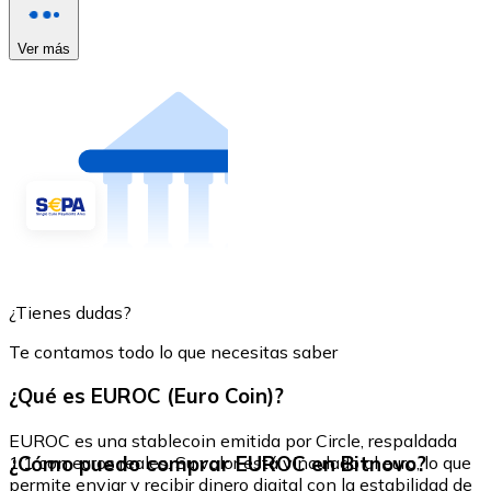
Ver más
¿Tienes dudas?
Te contamos todo lo que necesitas saber
¿Qué es EUROC (Euro Coin)?
EUROC es una stablecoin emitida por Circle, respaldada
¿Cómo puedo comprar EUROC en Bitnovo?
1:1 con euros reales. Su valor está vinculado al euro, lo que
permite enviar y recibir dinero digital con la estabilidad de