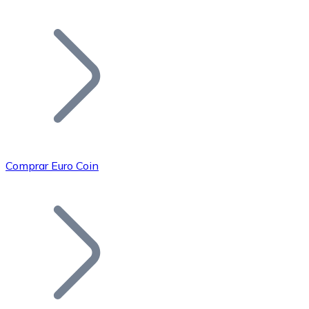
Listar Token
Añade tu proyecto a nuestro ecosistema.
Comprar Euro Coin
Bitcoin
BTC