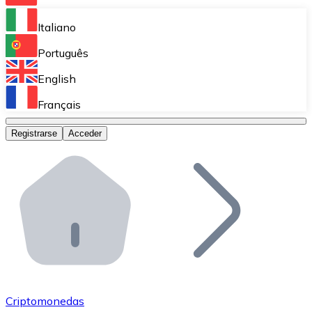
Bitnovo Ramp
Italiano
Integra nuestra solución en tu plataforma.
Português
Bitnovo Giftcards
English
Vende nuestras tarjetas regalo en tu negocio.
Français
Bitnovo OTC
Registrarse
Acceder
Realiza operaciones de gran volumen.
Bitnovo ATM
Integra un ATM Bitnovo en tu negocio y permite que t
Bitnovo API
Integra nuestra API en tu ecosistema.
Conviértete en Distribuidor
Únete a nuestra red de distribuidores.
Criptomonedas