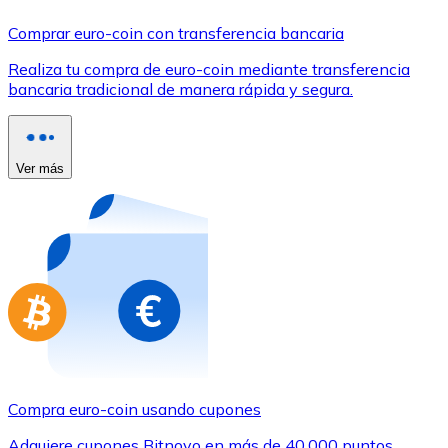
Comprar con Transferencia
Comprar euro-coin con transferencia bancaria
Tarjeta de crédito / débito
Realiza tu compra de euro-coin mediante transferencia
Utiliza tarjetas Visa y Mastercard para comprar criptom
bancaria tradicional de manera rápida y segura.
Comprar con tarjeta
Tienda - Tarjetas regalo
Ver más
Nuevo
Compra tarjetas regalo de tus marcas favoritas con cr
Ir a la tienda de tarjetas regalo
Compra euro-coin usando cupones
Adquiere cupones Bitnovo en más de 40.000 puntos