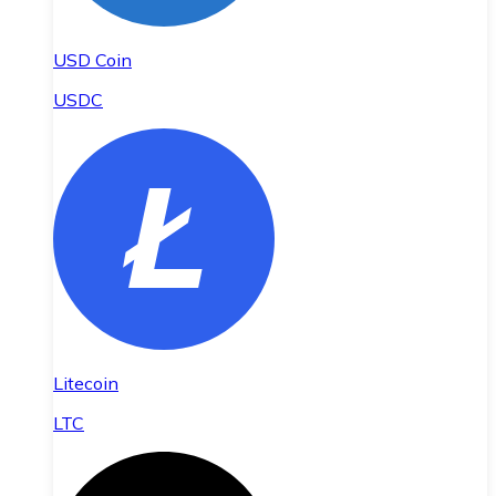
USD Coin
USDC
Litecoin
LTC