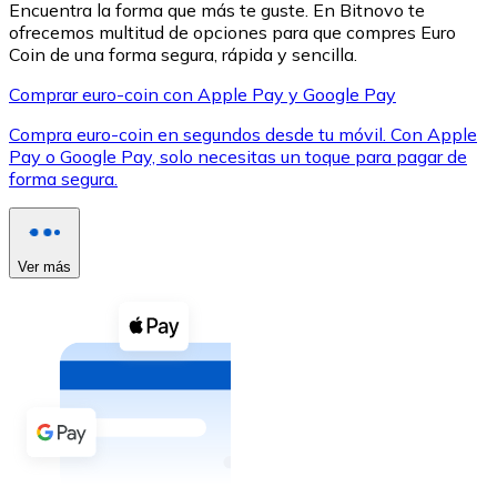
Encuentra la forma que más te guste. En Bitnovo te
ofrecemos multitud de opciones para que compres Euro
Coin de una forma segura, rápida y sencilla.
Comprar euro-coin con Apple Pay y Google Pay
Compra euro-coin en segundos desde tu móvil. Con Apple
XRP
Pay o Google Pay, solo necesitas un toque para pagar de
forma segura.
XRP
Ver más
Ver todo
Efectivo
Compra criptomonedas con efectivo en tu tienda más 
Comprar con efectivo
Transferencia SEPA
Añade fondos a tu cuenta Bitnovo o realiza compras di