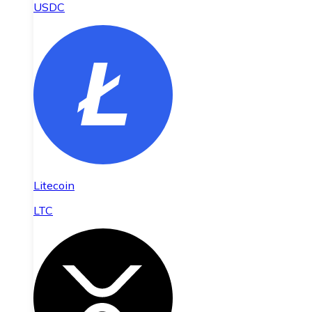
USDC
Litecoin
LTC