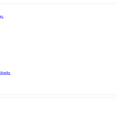
o.
diada.