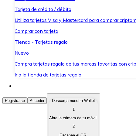
Tarjeta de crédito / débito
Utiliza tarjetas Visa y Mastercard para comprar criptom
Comprar con tarjeta
Tienda - Tarjetas regalo
Nuevo
Compra tarjetas regalo de tus marcas favoritas con cr
Ir a la tienda de tarjetas regalo
Comprar Criptomonedas
Registrarse
Acceder
Descarga nuestra Wallet
1
Compra criptomonedas con diferentes métodos de pag
Abre la cámara de tu móvil.
Vender Criptomonedas
2
Vende tus criptomonedas de forma rápida y segura.
Escanea el QR.