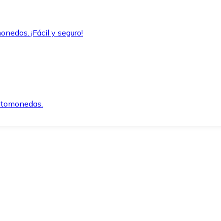
onedas. ¡Fácil y seguro!
iptomonedas.
o.