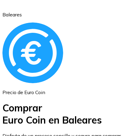
Baleares
Ethereum
ETH
Precio de Euro Coin
Comprar
Euro Coin en Baleares
USD Coin
Disfruta de un proceso sencillo y seguro para comprar,