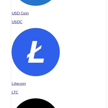
USD Coin
USDC
Litecoin
LTC