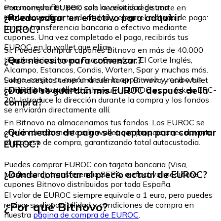
una moneda fiat, pero con la velocidad de una
Para comprar EUROC solo necesitas registrarte en
criptomoneda.
¿Puedo pagar en efectivo para adquirir
Bitnovo, verificar tu identidad y elegir el método de pago:
tarjeta, transferencia bancaria o efectivo mediante
EUROC?
cupones. Una vez completado el pago, recibirás tus
EUROC en la wallet que elijas.
Sí. Puedes comprar cupones Bitnovo en más de 40.000
¿Qué necesito para comenzar?
tiendas físicas, como Fnac, Carrefour, El Corte Inglés,
Alcampo, Estancos, Condis, Worten, Spar y muchas más.
Luego, canjea tu cupón desde la app o web y recibe tus
Solo necesitas tener una cuenta en Bitnovo y una wallet
EUROC en tu wallet.
¿Dónde se guardan mis EUROC después de la
compatible con la red Ethereum (EUROC es un token ERC-
20). Introduce la dirección durante la compra y los fondos
compra?
se enviarán directamente allí.
En Bitnovo no almacenamos tus fondos. Los EUROC se
¿Qué medios de pago se aceptan para comprar
envían directamente a la wallet que proporciones durante
el proceso de compra, garantizando total autocustodia.
EUROC?
Puedes comprar EUROC con tarjeta bancaria (Visa,
¿Dónde consultar el precio actual de EUROC?
Mastercard), transferencia SEPA, o efectivo mediante
cupones Bitnovo distribuidos por toda España.
El valor de EUROC siempre equivale a 1 euro, pero puedes
¿Por qué Bitnovo?
revisar su disponibilidad y condiciones de compra en
nuestra
página de compra de EUROC
.