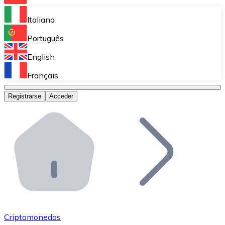
Bitnovo Ramp
Italiano
Integra nuestra solución en tu plataforma.
Português
Bitnovo Giftcards
English
Vende nuestras tarjetas regalo en tu negocio.
Français
Bitnovo OTC
Registrarse
Acceder
Realiza operaciones de gran volumen.
Bitnovo ATM
Integra un ATM Bitnovo en tu negocio y permite que t
Bitnovo API
Integra nuestra API en tu ecosistema.
Conviértete en Distribuidor
Únete a nuestra red de distribuidores.
Criptomonedas