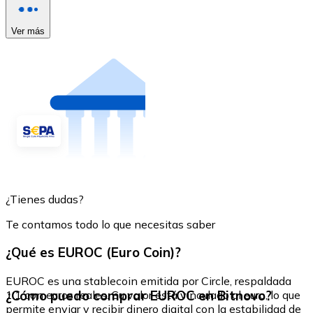
Ver más
¿Tienes dudas?
Te contamos todo lo que necesitas saber
¿Qué es EUROC (Euro Coin)?
EUROC es una stablecoin emitida por Circle, respaldada
¿Cómo puedo comprar EUROC en Bitnovo?
1:1 con euros reales. Su valor está vinculado al euro, lo que
permite enviar y recibir dinero digital con la estabilidad de