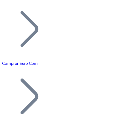
Listar Token
Añade tu proyecto a nuestro ecosistema.
Comprar Euro Coin
Bitcoin
BTC