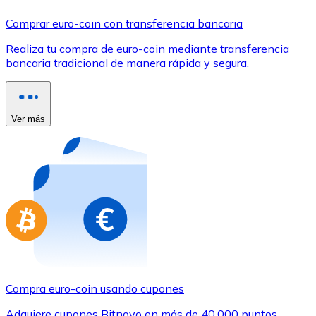
Comprar con Transferencia
Comprar euro-coin con transferencia bancaria
Tarjeta de crédito / débito
Realiza tu compra de euro-coin mediante transferencia
Utiliza tarjetas Visa y Mastercard para comprar criptom
bancaria tradicional de manera rápida y segura.
Comprar con tarjeta
Tienda - Tarjetas regalo
Ver más
Nuevo
Compra tarjetas regalo de tus marcas favoritas con cr
Ir a la tienda de tarjetas regalo
Compra euro-coin usando cupones
Adquiere cupones Bitnovo en más de 40.000 puntos