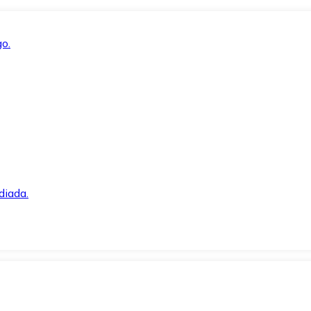
o.
diada.