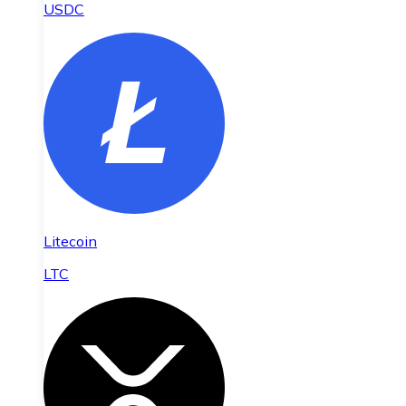
USDC
Litecoin
LTC