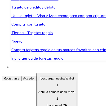
Tarjeta de crédito / débito
Utiliza tarjetas Visa y Mastercard para comprar criptom
Comprar con tarjeta
Tienda - Tarjetas regalo
Nuevo
Compra tarjetas regalo de tus marcas favoritas con cr
Ir a la tienda de tarjetas regalo
Comprar Criptomonedas
Registrarse
Acceder
Descarga nuestra Wallet
1
Compra criptomonedas con diferentes métodos de pag
Abre la cámara de tu móvil.
Vender Criptomonedas
2
Vende tus criptomonedas de forma rápida y segura.
Escanea el QR.