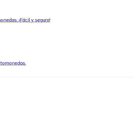
onedas. ¡Fácil y seguro!
iptomonedas.
o.