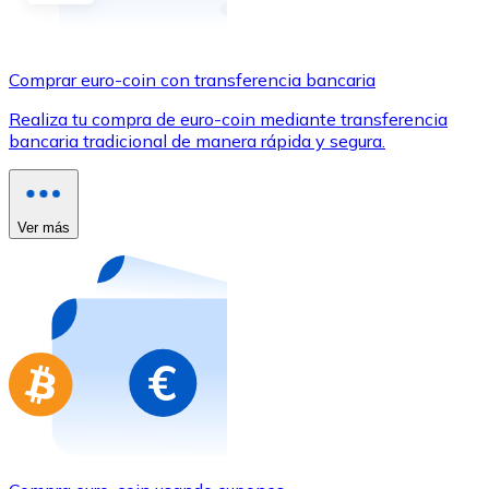
Comprar con Transferencia
Tarjeta de crédito / débito
Comprar euro-coin con transferencia bancaria
Utiliza tarjetas Visa y Mastercard para comprar criptom
Realiza tu compra de euro-coin mediante transferencia
Comprar con tarjeta
bancaria tradicional de manera rápida y segura.
Tienda - Tarjetas regalo
Nuevo
Ver más
Compra tarjetas regalo de tus marcas favoritas con cr
Ir a la tienda de tarjetas regalo