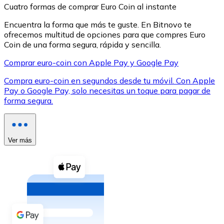
Cuatro formas de comprar Euro Coin al instante
Encuentra la forma que más te guste. En Bitnovo te
ofrecemos multitud de opciones para que compres Euro
Coin de una forma segura, rápida y sencilla.
Comprar euro-coin con Apple Pay y Google Pay
XRP
Compra euro-coin en segundos desde tu móvil. Con Apple
XRP
Pay o Google Pay, solo necesitas un toque para pagar de
forma segura.
Ver todo
Efectivo
Ver más
Compra criptomonedas con efectivo en tu tienda más 
Comprar con efectivo
Transferencia SEPA
Añade fondos a tu cuenta Bitnovo o realiza compras di