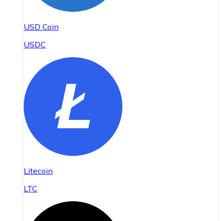
USD Coin
USDC
Litecoin
LTC