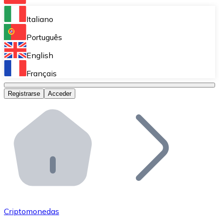
Bitnovo Ramp
Italiano
Integra nuestra solución en tu plataforma.
Português
Bitnovo Giftcards
English
Vende nuestras tarjetas regalo en tu negocio.
Français
Bitnovo OTC
Registrarse
Acceder
Realiza operaciones de gran volumen.
Bitnovo ATM
Integra un ATM Bitnovo en tu negocio y permite que t
Bitnovo API
Integra nuestra API en tu ecosistema.
Conviértete en Distribuidor
Únete a nuestra red de distribuidores.
Criptomonedas