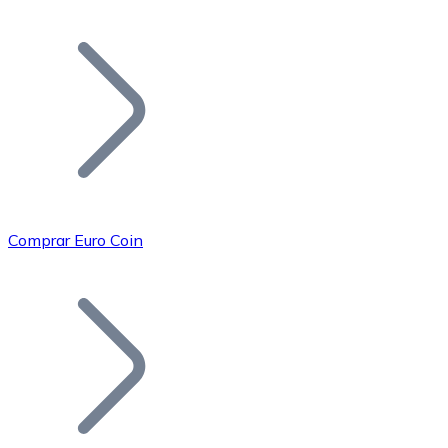
Listar Token
Añade tu proyecto a nuestro ecosistema.
Comprar Euro Coin
Bitcoin
BTC