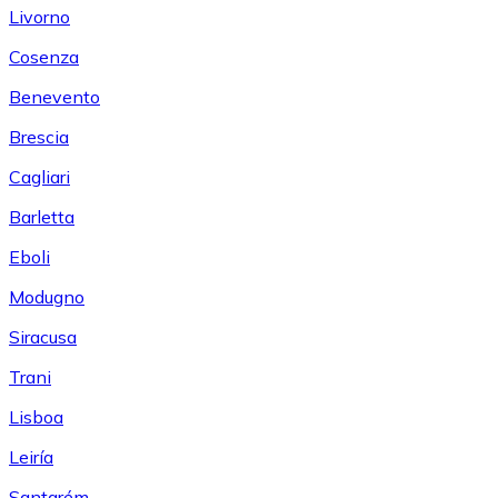
Livorno
Cosenza
Benevento
Brescia
Cagliari
Barletta
Eboli
Modugno
Siracusa
Trani
Lisboa
Leiría
Santarém