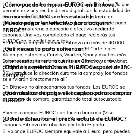
¿Cómo puedo comprar EUROC en Bitnovo?
1:1 con euros reales. Su valor está vinculado al euro, lo que
permite enviar y recibir dinero digital con la estabilidad de
una moneda fiat, pero con la velocidad de una
Para comprar EUROC solo necesitas registrarte en
criptomoneda.
¿Puedo pagar en efectivo para adquirir
Bitnovo, verificar tu identidad y elegir el método de pago:
tarjeta, transferencia bancaria o efectivo mediante
EUROC?
cupones. Una vez completado el pago, recibirás tus
EUROC en la wallet que elijas.
Sí. Puedes comprar cupones Bitnovo en más de 40.000
¿Qué necesito para comenzar?
tiendas físicas, como Fnac, Carrefour, El Corte Inglés,
Alcampo, Estancos, Condis, Worten, Spar y muchas más.
Luego, canjea tu cupón desde la app o web y recibe tus
Solo necesitas tener una cuenta en Bitnovo y una wallet
EUROC en tu wallet.
¿Dónde se guardan mis EUROC después de la
compatible con la red Ethereum (EUROC es un token ERC-
20). Introduce la dirección durante la compra y los fondos
compra?
se enviarán directamente allí.
En Bitnovo no almacenamos tus fondos. Los EUROC se
¿Qué medios de pago se aceptan para comprar
envían directamente a la wallet que proporciones durante
el proceso de compra, garantizando total autocustodia.
EUROC?
Puedes comprar EUROC con tarjeta bancaria (Visa,
¿Dónde consultar el precio actual de EUROC?
Mastercard), transferencia SEPA, o efectivo mediante
cupones Bitnovo distribuidos por toda España.
El valor de EUROC siempre equivale a 1 euro, pero puedes