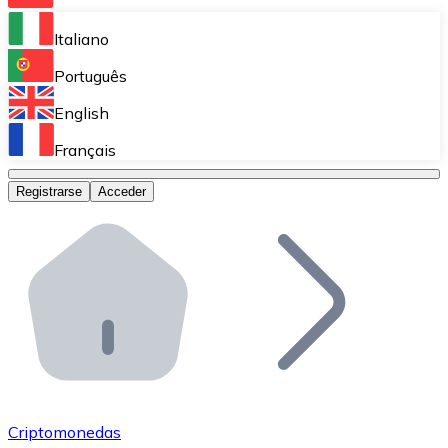
Bitnovo Ramp
Italiano
Integra nuestra solución en tu plataforma.
Português
Bitnovo Giftcards
English
Vende nuestras tarjetas regalo en tu negocio.
Français
Bitnovo OTC
Registrarse
Acceder
Realiza operaciones de gran volumen.
Bitnovo ATM
Integra un ATM Bitnovo en tu negocio y permite que t
Bitnovo API
Integra nuestra API en tu ecosistema.
Conviértete en Distribuidor
Únete a nuestra red de distribuidores.
Criptomonedas