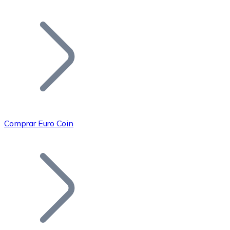
Listar Token
Añade tu proyecto a nuestro ecosistema.
Comprar Euro Coin
Bitcoin
BTC