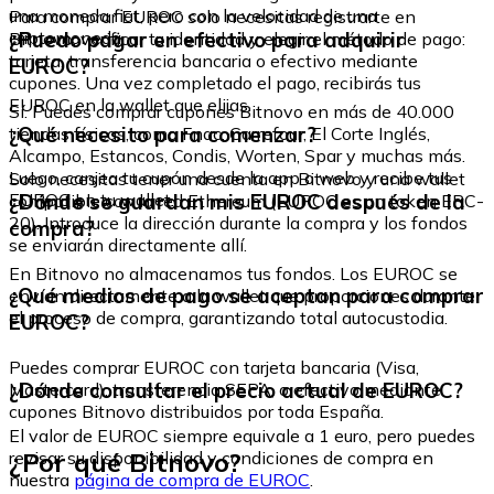
una moneda fiat, pero con la velocidad de una
Para comprar EUROC solo necesitas registrarte en
criptomoneda.
¿Puedo pagar en efectivo para adquirir
Bitnovo, verificar tu identidad y elegir el método de pago:
tarjeta, transferencia bancaria o efectivo mediante
EUROC?
cupones. Una vez completado el pago, recibirás tus
EUROC en la wallet que elijas.
Sí. Puedes comprar cupones Bitnovo en más de 40.000
¿Qué necesito para comenzar?
tiendas físicas, como Fnac, Carrefour, El Corte Inglés,
Alcampo, Estancos, Condis, Worten, Spar y muchas más.
Luego, canjea tu cupón desde la app o web y recibe tus
Solo necesitas tener una cuenta en Bitnovo y una wallet
EUROC en tu wallet.
¿Dónde se guardan mis EUROC después de la
compatible con la red Ethereum (EUROC es un token ERC-
20). Introduce la dirección durante la compra y los fondos
compra?
se enviarán directamente allí.
En Bitnovo no almacenamos tus fondos. Los EUROC se
¿Qué medios de pago se aceptan para comprar
envían directamente a la wallet que proporciones durante
el proceso de compra, garantizando total autocustodia.
EUROC?
Puedes comprar EUROC con tarjeta bancaria (Visa,
¿Dónde consultar el precio actual de EUROC?
Mastercard), transferencia SEPA, o efectivo mediante
cupones Bitnovo distribuidos por toda España.
El valor de EUROC siempre equivale a 1 euro, pero puedes
¿Por qué Bitnovo?
revisar su disponibilidad y condiciones de compra en
nuestra
página de compra de EUROC
.