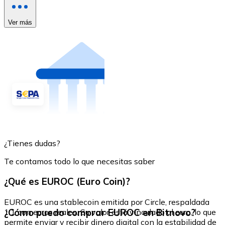
Ver más
¿Tienes dudas?
Te contamos todo lo que necesitas saber
¿Qué es EUROC (Euro Coin)?
EUROC es una stablecoin emitida por Circle, respaldada
¿Cómo puedo comprar EUROC en Bitnovo?
1:1 con euros reales. Su valor está vinculado al euro, lo que
permite enviar y recibir dinero digital con la estabilidad de