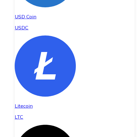
USD Coin
USDC
Litecoin
LTC