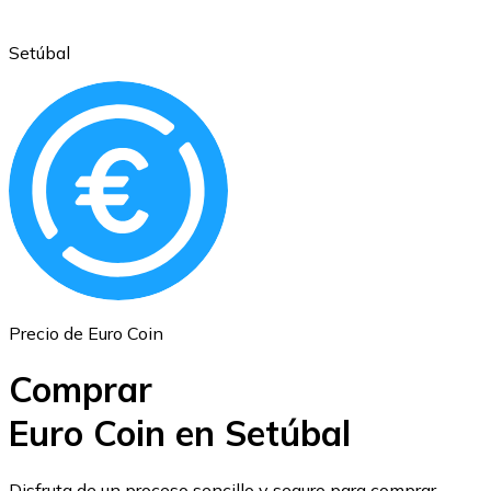
Setúbal
Ethereum
ETH
Precio de Euro Coin
Comprar
Euro Coin en Setúbal
USD Coin
Disfruta de un proceso sencillo y seguro para comprar,