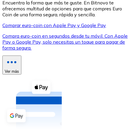
Encuentra la forma que más te guste. En Bitnovo te
ofrecemos multitud de opciones para que compres Euro
Coin de una forma segura, rápida y sencilla.
Comprar euro-coin con Apple Pay y Google Pay
Compra euro-coin en segundos desde tu móvil. Con Apple
XRP
Pay o Google Pay, solo necesitas un toque para pagar de
forma segura.
XRP
Ver más
Ver todo
Efectivo
Compra criptomonedas con efectivo en tu tienda más 
Comprar con efectivo
Transferencia SEPA
Añade fondos a tu cuenta Bitnovo o realiza compras di