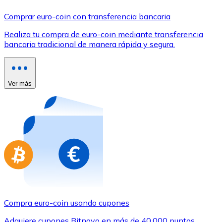
Comprar con Transferencia
Comprar euro-coin con transferencia bancaria
Tarjeta de crédito / débito
Realiza tu compra de euro-coin mediante transferencia
Utiliza tarjetas Visa y Mastercard para comprar criptom
bancaria tradicional de manera rápida y segura.
Comprar con tarjeta
Tienda - Tarjetas regalo
Ver más
Nuevo
Compra tarjetas regalo de tus marcas favoritas con cr
Ir a la tienda de tarjetas regalo
Compra euro-coin usando cupones
Adquiere cupones Bitnovo en más de 40.000 puntos