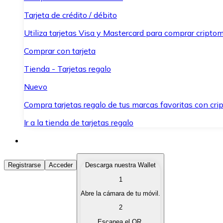
Tarjeta de crédito / débito
Utiliza tarjetas Visa y Mastercard para comprar criptom
Comprar con tarjeta
Tienda - Tarjetas regalo
Nuevo
Compra tarjetas regalo de tus marcas favoritas con cr
Ir a la tienda de tarjetas regalo
Comprar Criptomonedas
Registrarse
Acceder
Descarga nuestra Wallet
1
Compra criptomonedas con diferentes métodos de pag
Abre la cámara de tu móvil.
Vender Criptomonedas
2
Vende tus criptomonedas de forma rápida y segura.
Escanea el QR.