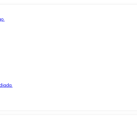
o.
diada.