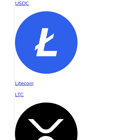
USDC
Litecoin
LTC