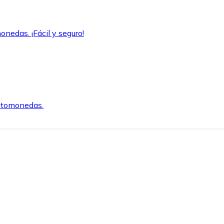
onedas. ¡Fácil y seguro!
iptomonedas.
o.