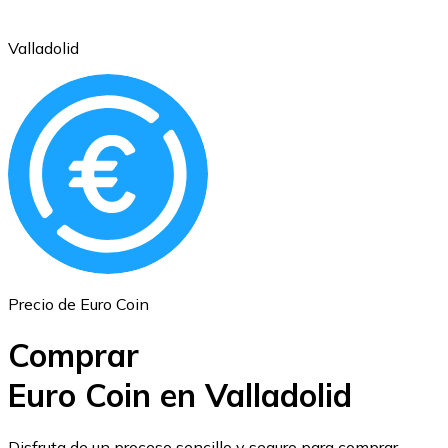
Valladolid
Ethereum
ETH
Precio de Euro Coin
Comprar
Euro Coin en Valladolid
USD Coin
Disfruta de un proceso sencillo y seguro para comprar,