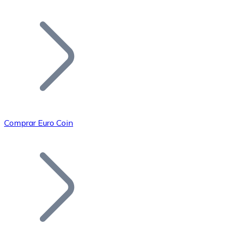
Listar Token
Añade tu proyecto a nuestro ecosistema.
Comprar Euro Coin
Bitcoin
BTC