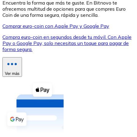
Encuentra la forma que más te guste. En Bitnovo te
ofrecemos multitud de opciones para que compres Euro
Coin de una forma segura, rápida y sencilla.
Comprar euro-coin con Apple Pay y Google Pay
Compra euro-coin en segundos desde tu móvil. Con Apple
XRP
Pay o Google Pay, solo necesitas un toque para pagar de
forma segura.
XRP
Ver más
Ver todo
Efectivo
Compra criptomonedas con efectivo en tu tienda más 
Comprar con efectivo
Transferencia SEPA
Añade fondos a tu cuenta Bitnovo o realiza compras di