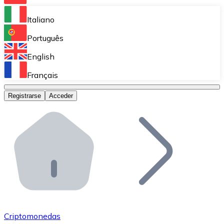
Bitnovo Ramp
Italiano
Integra nuestra solución en tu plataforma.
Português
Bitnovo Giftcards
English
Vende nuestras tarjetas regalo en tu negocio.
Français
Bitnovo OTC
Registrarse
Acceder
Realiza operaciones de gran volumen.
Bitnovo ATM
Integra un ATM Bitnovo en tu negocio y permite que t
Bitnovo API
Integra nuestra API en tu ecosistema.
Conviértete en Distribuidor
Únete a nuestra red de distribuidores.
Criptomonedas