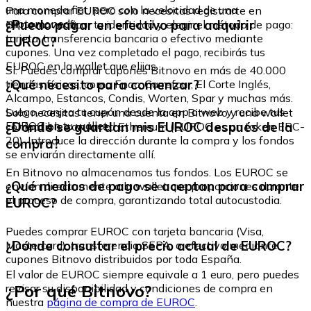
una moneda fiat, pero con la velocidad de una
Para comprar EUROC solo necesitas registrarte en
criptomoneda.
¿Puedo pagar en efectivo para adquirir
Bitnovo, verificar tu identidad y elegir el método de pago:
tarjeta, transferencia bancaria o efectivo mediante
EUROC?
cupones. Una vez completado el pago, recibirás tus
EUROC en la wallet que elijas.
Sí. Puedes comprar cupones Bitnovo en más de 40.000
¿Qué necesito para comenzar?
tiendas físicas, como Fnac, Carrefour, El Corte Inglés,
Alcampo, Estancos, Condis, Worten, Spar y muchas más.
Luego, canjea tu cupón desde la app o web y recibe tus
Solo necesitas tener una cuenta en Bitnovo y una wallet
EUROC en tu wallet.
¿Dónde se guardan mis EUROC después de la
compatible con la red Ethereum (EUROC es un token ERC-
20). Introduce la dirección durante la compra y los fondos
compra?
se enviarán directamente allí.
En Bitnovo no almacenamos tus fondos. Los EUROC se
¿Qué medios de pago se aceptan para comprar
envían directamente a la wallet que proporciones durante
el proceso de compra, garantizando total autocustodia.
EUROC?
Puedes comprar EUROC con tarjeta bancaria (Visa,
¿Dónde consultar el precio actual de EUROC?
Mastercard), transferencia SEPA, o efectivo mediante
cupones Bitnovo distribuidos por toda España.
El valor de EUROC siempre equivale a 1 euro, pero puedes
¿Por qué Bitnovo?
revisar su disponibilidad y condiciones de compra en
nuestra
página de compra de EUROC
.