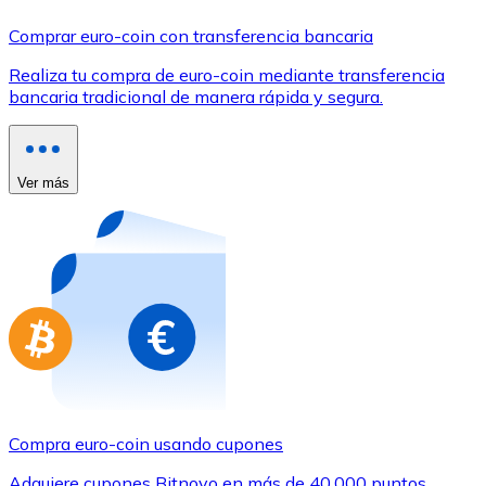
Comprar con Transferencia
Comprar euro-coin con transferencia bancaria
Tarjeta de crédito / débito
Realiza tu compra de euro-coin mediante transferencia
Utiliza tarjetas Visa y Mastercard para comprar criptom
bancaria tradicional de manera rápida y segura.
Comprar con tarjeta
Tienda - Tarjetas regalo
Ver más
Nuevo
Compra tarjetas regalo de tus marcas favoritas con cr
Ir a la tienda de tarjetas regalo
Compra euro-coin usando cupones
Adquiere cupones Bitnovo en más de 40.000 puntos