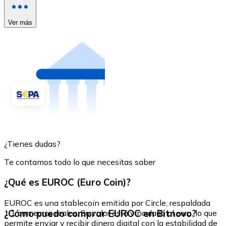
Ver más
¿Tienes dudas?
Te contamos todo lo que necesitas saber
¿Qué es EUROC (Euro Coin)?
EUROC es una stablecoin emitida por Circle, respaldada
¿Cómo puedo comprar EUROC en Bitnovo?
1:1 con euros reales. Su valor está vinculado al euro, lo que
permite enviar y recibir dinero digital con la estabilidad de