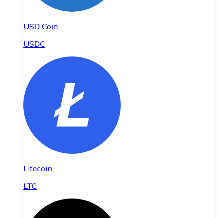
USD Coin
USDC
Litecoin
LTC