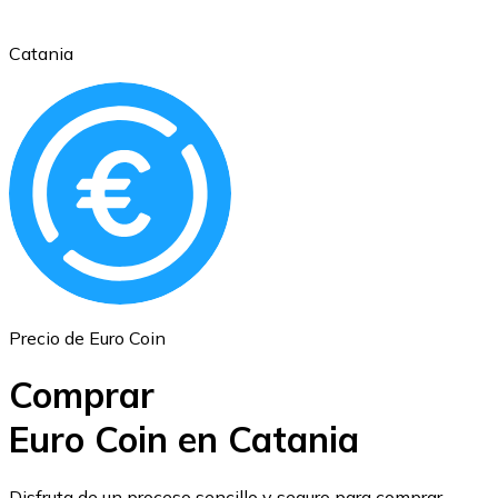
Catania
Ethereum
ETH
Precio de Euro Coin
Comprar
Euro Coin en Catania
USD Coin
Disfruta de un proceso sencillo y seguro para comprar,