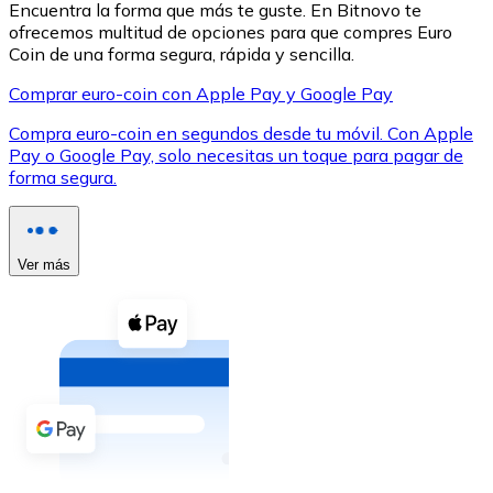
Encuentra la forma que más te guste. En Bitnovo te
ofrecemos multitud de opciones para que compres Euro
Coin de una forma segura, rápida y sencilla.
Comprar euro-coin con Apple Pay y Google Pay
Compra euro-coin en segundos desde tu móvil. Con Apple
XRP
Pay o Google Pay, solo necesitas un toque para pagar de
forma segura.
XRP
Ver más
Ver todo
Efectivo
Compra criptomonedas con efectivo en tu tienda más 
Comprar con efectivo
Transferencia SEPA
Añade fondos a tu cuenta Bitnovo o realiza compras di