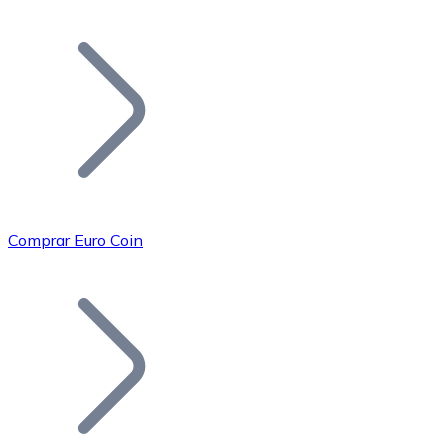
Listar Token
Añade tu proyecto a nuestro ecosistema.
Comprar Euro Coin
Bitcoin
BTC