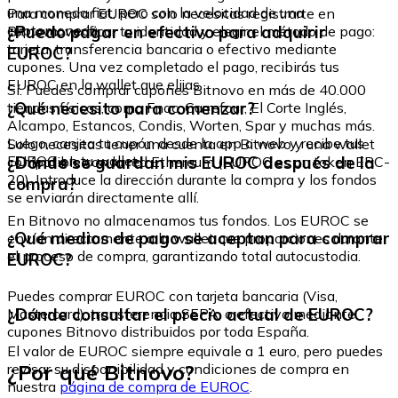
una moneda fiat, pero con la velocidad de una
Para comprar EUROC solo necesitas registrarte en
criptomoneda.
¿Puedo pagar en efectivo para adquirir
Bitnovo, verificar tu identidad y elegir el método de pago:
tarjeta, transferencia bancaria o efectivo mediante
EUROC?
cupones. Una vez completado el pago, recibirás tus
EUROC en la wallet que elijas.
Sí. Puedes comprar cupones Bitnovo en más de 40.000
¿Qué necesito para comenzar?
tiendas físicas, como Fnac, Carrefour, El Corte Inglés,
Alcampo, Estancos, Condis, Worten, Spar y muchas más.
Luego, canjea tu cupón desde la app o web y recibe tus
Solo necesitas tener una cuenta en Bitnovo y una wallet
EUROC en tu wallet.
¿Dónde se guardan mis EUROC después de la
compatible con la red Ethereum (EUROC es un token ERC-
20). Introduce la dirección durante la compra y los fondos
compra?
se enviarán directamente allí.
En Bitnovo no almacenamos tus fondos. Los EUROC se
¿Qué medios de pago se aceptan para comprar
envían directamente a la wallet que proporciones durante
el proceso de compra, garantizando total autocustodia.
EUROC?
Puedes comprar EUROC con tarjeta bancaria (Visa,
¿Dónde consultar el precio actual de EUROC?
Mastercard), transferencia SEPA, o efectivo mediante
cupones Bitnovo distribuidos por toda España.
El valor de EUROC siempre equivale a 1 euro, pero puedes
¿Por qué Bitnovo?
revisar su disponibilidad y condiciones de compra en
nuestra
página de compra de EUROC
.