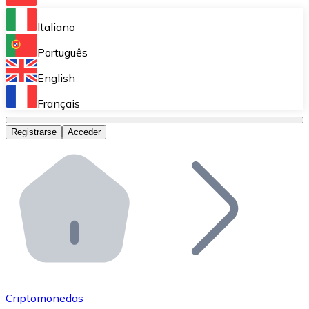
Bitnovo Ramp
Italiano
Integra nuestra solución en tu plataforma.
Português
Bitnovo Giftcards
English
Vende nuestras tarjetas regalo en tu negocio.
Français
Bitnovo OTC
Registrarse
Acceder
Realiza operaciones de gran volumen.
Bitnovo ATM
Integra un ATM Bitnovo en tu negocio y permite que t
Bitnovo API
Integra nuestra API en tu ecosistema.
Conviértete en Distribuidor
Únete a nuestra red de distribuidores.
Criptomonedas