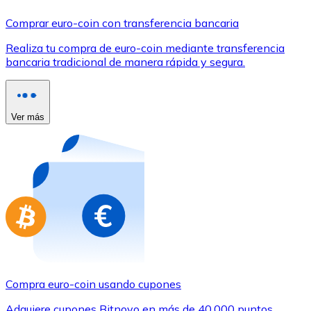
Comprar con Transferencia
Comprar euro-coin con transferencia bancaria
Tarjeta de crédito / débito
Realiza tu compra de euro-coin mediante transferencia
Utiliza tarjetas Visa y Mastercard para comprar criptom
bancaria tradicional de manera rápida y segura.
Comprar con tarjeta
Tienda - Tarjetas regalo
Ver más
Nuevo
Compra tarjetas regalo de tus marcas favoritas con cr
Ir a la tienda de tarjetas regalo
Compra euro-coin usando cupones
Adquiere cupones Bitnovo en más de 40.000 puntos