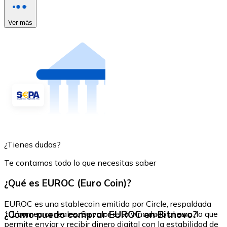
Ver más
¿Tienes dudas?
Te contamos todo lo que necesitas saber
¿Qué es EUROC (Euro Coin)?
EUROC es una stablecoin emitida por Circle, respaldada
¿Cómo puedo comprar EUROC en Bitnovo?
1:1 con euros reales. Su valor está vinculado al euro, lo que
permite enviar y recibir dinero digital con la estabilidad de