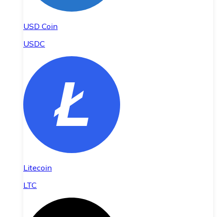
USD Coin
USDC
Litecoin
LTC