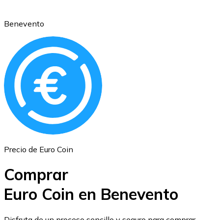
Benevento
Ethereum
ETH
Precio de Euro Coin
Comprar
Euro Coin en Benevento
USD Coin
Disfruta de un proceso sencillo y seguro para comprar,