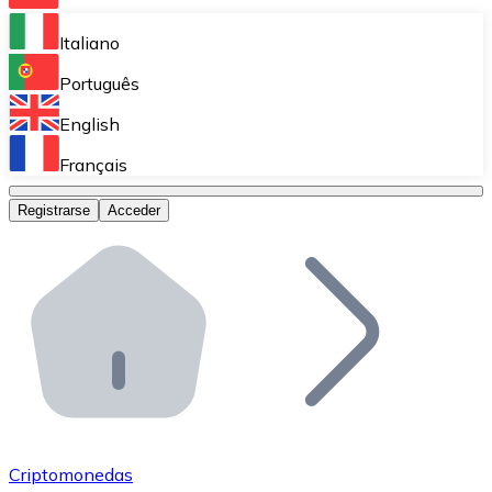
Bitnovo Ramp
Italiano
Integra nuestra solución en tu plataforma.
Português
Bitnovo Giftcards
English
Vende nuestras tarjetas regalo en tu negocio.
Français
Bitnovo OTC
Registrarse
Acceder
Realiza operaciones de gran volumen.
Bitnovo ATM
Integra un ATM Bitnovo en tu negocio y permite que t
Bitnovo API
Integra nuestra API en tu ecosistema.
Conviértete en Distribuidor
Únete a nuestra red de distribuidores.
Criptomonedas