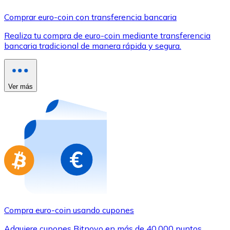
Comprar con Transferencia
Comprar euro-coin con transferencia bancaria
Tarjeta de crédito / débito
Realiza tu compra de euro-coin mediante transferencia
Utiliza tarjetas Visa y Mastercard para comprar criptom
bancaria tradicional de manera rápida y segura.
Comprar con tarjeta
Tienda - Tarjetas regalo
Ver más
Nuevo
Compra tarjetas regalo de tus marcas favoritas con cr
Ir a la tienda de tarjetas regalo
Compra euro-coin usando cupones
Adquiere cupones Bitnovo en más de 40.000 puntos