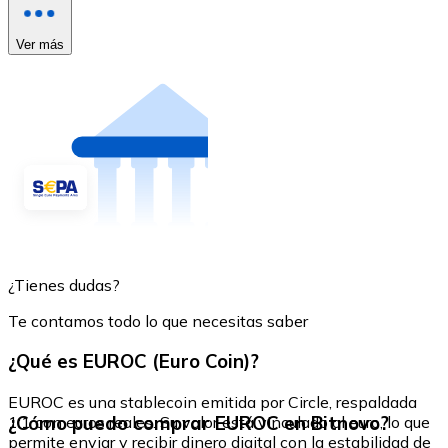
Ver más
¿Tienes dudas?
Te contamos todo lo que necesitas saber
¿Qué es EUROC (Euro Coin)?
EUROC es una stablecoin emitida por Circle, respaldada
¿Cómo puedo comprar EUROC en Bitnovo?
1:1 con euros reales. Su valor está vinculado al euro, lo que
permite enviar y recibir dinero digital con la estabilidad de