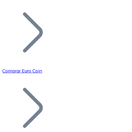
Listar Token
Añade tu proyecto a nuestro ecosistema.
Comprar Euro Coin
Bitcoin
BTC