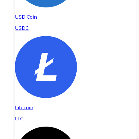
USD Coin
USDC
Litecoin
LTC