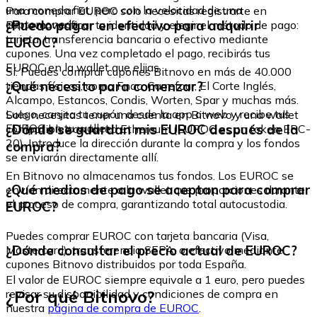
una moneda fiat, pero con la velocidad de una
Para comprar EUROC solo necesitas registrarte en
criptomoneda.
¿Puedo pagar en efectivo para adquirir
Bitnovo, verificar tu identidad y elegir el método de pago:
tarjeta, transferencia bancaria o efectivo mediante
EUROC?
cupones. Una vez completado el pago, recibirás tus
EUROC en la wallet que elijas.
Sí. Puedes comprar cupones Bitnovo en más de 40.000
¿Qué necesito para comenzar?
tiendas físicas, como Fnac, Carrefour, El Corte Inglés,
Alcampo, Estancos, Condis, Worten, Spar y muchas más.
Luego, canjea tu cupón desde la app o web y recibe tus
Solo necesitas tener una cuenta en Bitnovo y una wallet
EUROC en tu wallet.
¿Dónde se guardan mis EUROC después de la
compatible con la red Ethereum (EUROC es un token ERC-
20). Introduce la dirección durante la compra y los fondos
compra?
se enviarán directamente allí.
En Bitnovo no almacenamos tus fondos. Los EUROC se
¿Qué medios de pago se aceptan para comprar
envían directamente a la wallet que proporciones durante
el proceso de compra, garantizando total autocustodia.
EUROC?
Puedes comprar EUROC con tarjeta bancaria (Visa,
¿Dónde consultar el precio actual de EUROC?
Mastercard), transferencia SEPA, o efectivo mediante
cupones Bitnovo distribuidos por toda España.
El valor de EUROC siempre equivale a 1 euro, pero puedes
¿Por qué Bitnovo?
revisar su disponibilidad y condiciones de compra en
nuestra
página de compra de EUROC
.