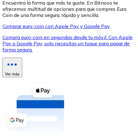
Encuentra la forma que más te guste. En Bitnovo te
ofrecemos multitud de opciones para que compres Euro
Coin de una forma segura, rápida y sencilla.
Comprar euro-coin con Apple Pay y Google Pay
Compra euro-coin en segundos desde tu móvil. Con Apple
XRP
Pay o Google Pay, solo necesitas un toque para pagar de
forma segura.
XRP
Ver más
Ver todo
Efectivo
Compra criptomonedas con efectivo en tu tienda más 
Comprar con efectivo
Transferencia SEPA
Añade fondos a tu cuenta Bitnovo o realiza compras di