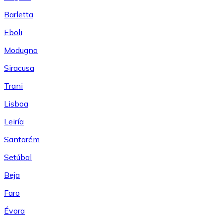
Barletta
Eboli
Modugno
Siracusa
Trani
Lisboa
Leiría
Santarém
Setúbal
Beja
Faro
Évora