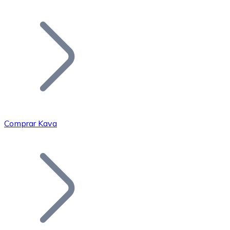
Listar Token
Añade tu proyecto a nuestro ecosistema.
Comprar Kava
Bitcoin
BTC