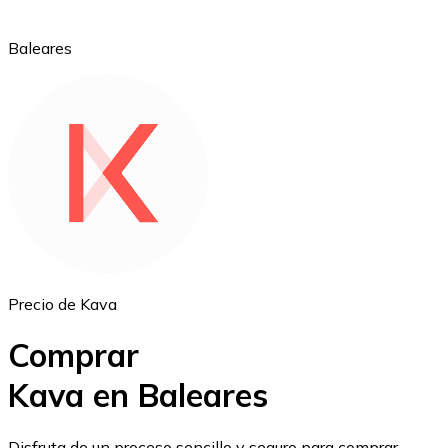
Baleares
Ethereum
ETH
Precio de Kava
Comprar
Kava en Baleares
USD Coin
Disfruta de un proceso sencillo y seguro para comprar,