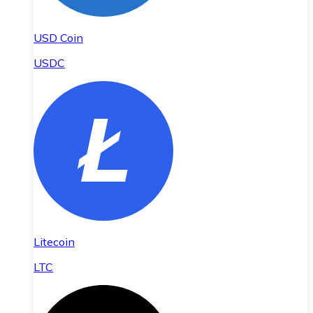
USD Coin
USDC
Litecoin
LTC