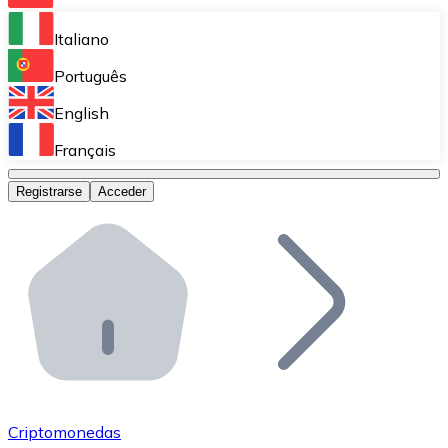
Bitnovo Ramp
Italiano
Integra nuestra solución en tu plataforma.
Português
Bitnovo Giftcards
English
Vende nuestras tarjetas regalo en tu negocio.
Français
Bitnovo OTC
Registrarse
Acceder
Realiza operaciones de gran volumen.
Bitnovo ATM
Integra un ATM Bitnovo en tu negocio y permite que t
Bitnovo API
Integra nuestra API en tu ecosistema.
Conviértete en Distribuidor
Únete a nuestra red de distribuidores.
Criptomonedas