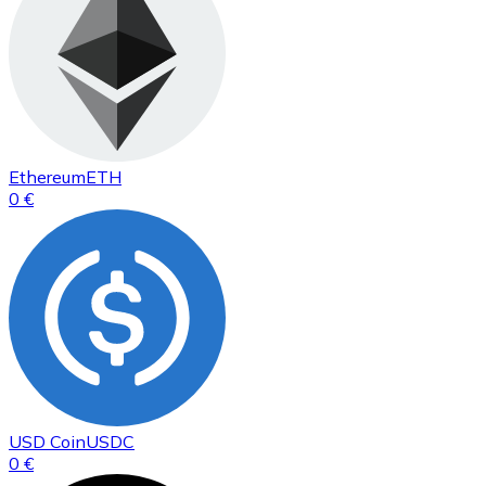
Ethereum
ETH
0 €
USD Coin
USDC
0 €