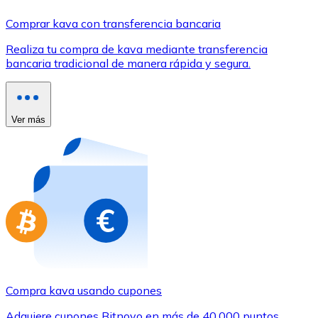
Comprar con Transferencia
Comprar kava con transferencia bancaria
Tarjeta de crédito / débito
Realiza tu compra de kava mediante transferencia
Utiliza tarjetas Visa y Mastercard para comprar criptom
bancaria tradicional de manera rápida y segura.
Comprar con tarjeta
Tienda - Tarjetas regalo
Ver más
Nuevo
Compra tarjetas regalo de tus marcas favoritas con cr
Ir a la tienda de tarjetas regalo
Compra kava usando cupones
Adquiere cupones Bitnovo en más de 40.000 puntos