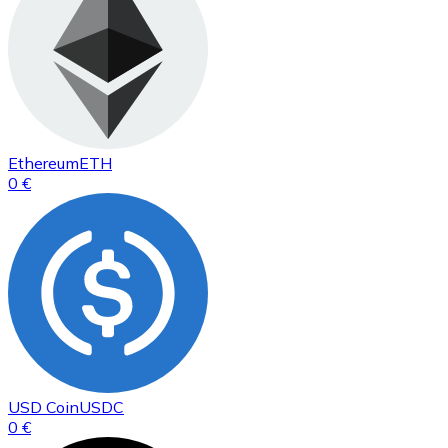
Ethereum
ETH
0 €
USD Coin
USDC
0 €