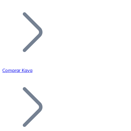
Listar Token
Añade tu proyecto a nuestro ecosistema.
Comprar Kava
Bitcoin
BTC