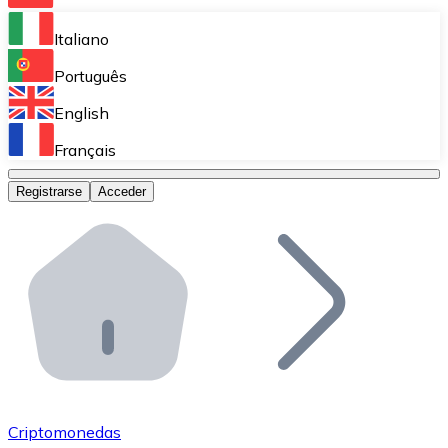
Bitnovo Ramp
Italiano
Integra nuestra solución en tu plataforma.
Português
Bitnovo Giftcards
English
Vende nuestras tarjetas regalo en tu negocio.
Français
Bitnovo OTC
Registrarse
Acceder
Realiza operaciones de gran volumen.
Bitnovo ATM
Integra un ATM Bitnovo en tu negocio y permite que t
Bitnovo API
Integra nuestra API en tu ecosistema.
Conviértete en Distribuidor
Únete a nuestra red de distribuidores.
Criptomonedas