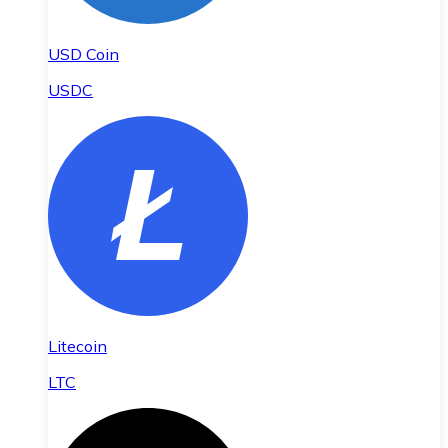
USD Coin
USDC
Litecoin
LTC