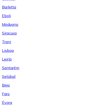
Barletta
Eboli
Modugno
Siracusa
Trani
Lisboa
Leiría
Santarém
Setúbal
Beja
Faro
Évora