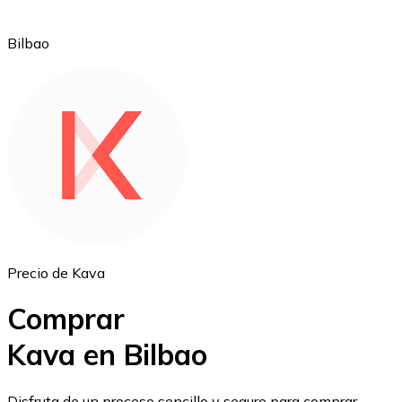
Bilbao
Ethereum
ETH
Precio de Kava
Comprar
Kava en Bilbao
USD Coin
Disfruta de un proceso sencillo y seguro para comprar,