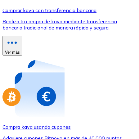
Comprar con Transferencia
Comprar kava con transferencia bancaria
Tarjeta de crédito / débito
Realiza tu compra de kava mediante transferencia
Utiliza tarjetas Visa y Mastercard para comprar criptom
bancaria tradicional de manera rápida y segura.
Comprar con tarjeta
Tienda - Tarjetas regalo
Ver más
Nuevo
Compra tarjetas regalo de tus marcas favoritas con cr
Ir a la tienda de tarjetas regalo
Compra kava usando cupones
Adquiere cupones Bitnovo en más de 40.000 puntos