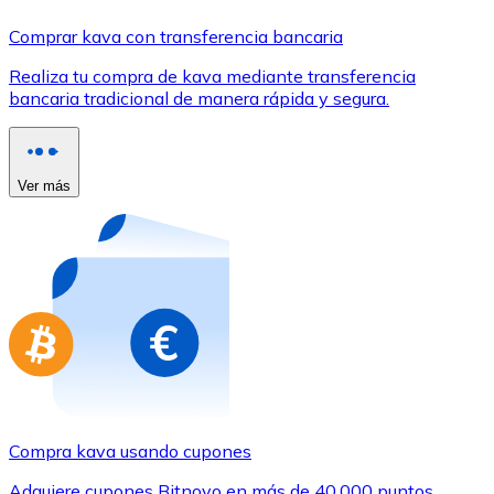
Comprar con Transferencia
Comprar kava con transferencia bancaria
Tarjeta de crédito / débito
Realiza tu compra de kava mediante transferencia
Utiliza tarjetas Visa y Mastercard para comprar criptom
bancaria tradicional de manera rápida y segura.
Comprar con tarjeta
Tienda - Tarjetas regalo
Ver más
Nuevo
Compra tarjetas regalo de tus marcas favoritas con cr
Ir a la tienda de tarjetas regalo
Compra kava usando cupones
Adquiere cupones Bitnovo en más de 40.000 puntos