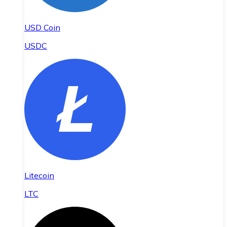
USD Coin
USDC
Litecoin
LTC