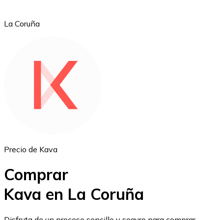
La Coruña
Ethereum
ETH
Precio de Kava
Comprar
Kava en La Coruña
USD Coin
Disfruta de un proceso sencillo y seguro para comprar,