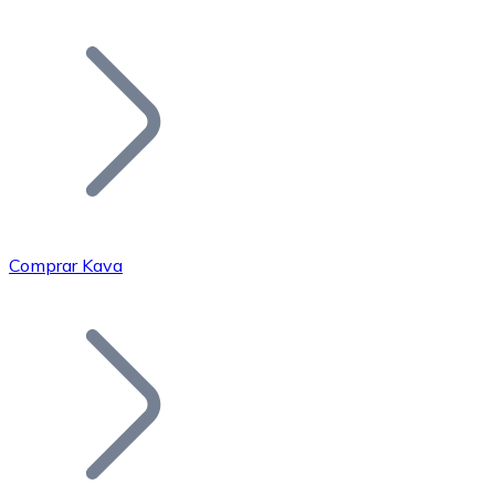
Listar Token
Añade tu proyecto a nuestro ecosistema.
Comprar Kava
Bitcoin
BTC