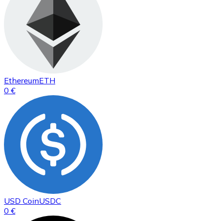
Ethereum
ETH
0 €
USD Coin
USDC
0 €