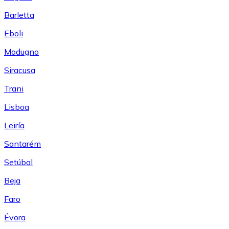
Barletta
Eboli
Modugno
Siracusa
Trani
Lisboa
Leiría
Santarém
Setúbal
Beja
Faro
Évora