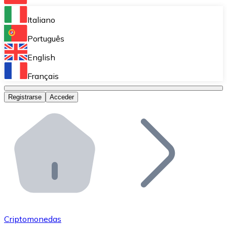
Bitnovo Ramp
Italiano
Integra nuestra solución en tu plataforma.
Português
Bitnovo Giftcards
English
Vende nuestras tarjetas regalo en tu negocio.
Français
Bitnovo OTC
Registrarse
Acceder
Realiza operaciones de gran volumen.
Bitnovo ATM
Integra un ATM Bitnovo en tu negocio y permite que t
Bitnovo API
Integra nuestra API en tu ecosistema.
Conviértete en Distribuidor
Únete a nuestra red de distribuidores.
Criptomonedas