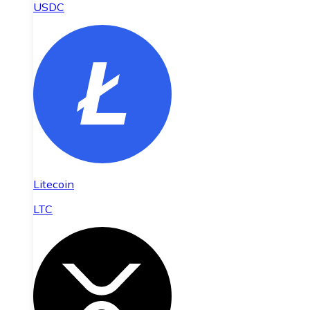
USDC
Litecoin
LTC