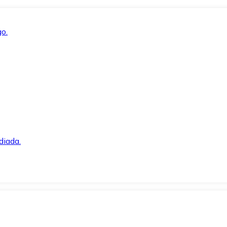
o.
diada.