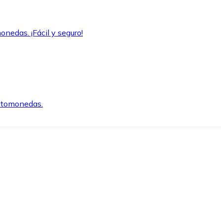
onedas. ¡Fácil y seguro!
iptomonedas.
o.