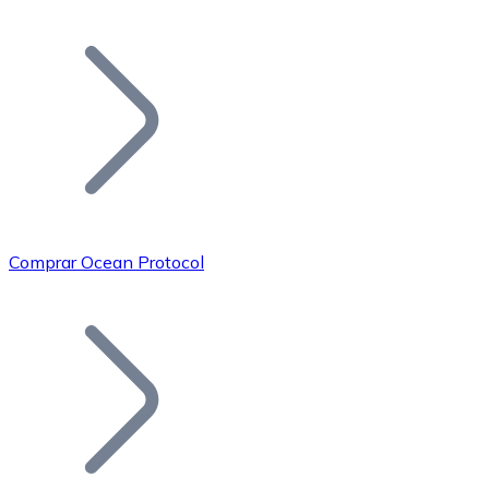
Listar Token
Añade tu proyecto a nuestro ecosistema.
Comprar Ocean Protocol
Bitcoin
BTC