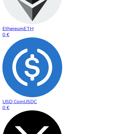
Ethereum
ETH
0 €
USD Coin
USDC
0 €