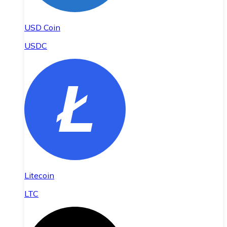
USD Coin
USDC
Litecoin
LTC