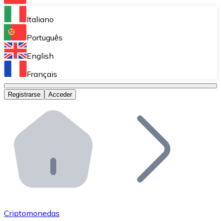
Bitnovo Ramp
Italiano
Integra nuestra solución en tu plataforma.
Português
Bitnovo Giftcards
English
Vende nuestras tarjetas regalo en tu negocio.
Français
Bitnovo OTC
Registrarse
Acceder
Realiza operaciones de gran volumen.
Bitnovo ATM
Integra un ATM Bitnovo en tu negocio y permite que t
Bitnovo API
Integra nuestra API en tu ecosistema.
Conviértete en Distribuidor
Únete a nuestra red de distribuidores.
Criptomonedas