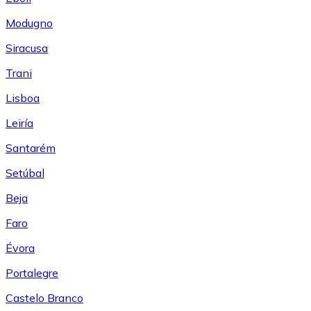
Modugno
Siracusa
Trani
Lisboa
Leiría
Santarém
Setúbal
Beja
Faro
Évora
Portalegre
Castelo Branco