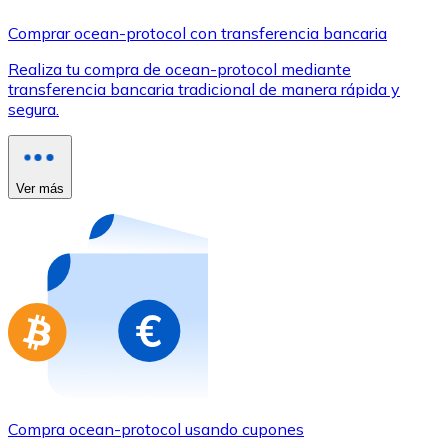
Comprar con Transferencia
Comprar ocean-protocol con transferencia bancaria
Tarjeta de crédito / débito
Realiza tu compra de ocean-protocol mediante
Utiliza tarjetas Visa y Mastercard para comprar criptom
transferencia bancaria tradicional de manera rápida y
segura.
Comprar con tarjeta
Tienda - Tarjetas regalo
Ver más
Nuevo
Compra tarjetas regalo de tus marcas favoritas con cr
Ir a la tienda de tarjetas regalo
Compra ocean-protocol usando cupones