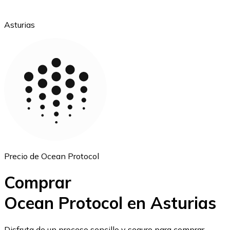
Asturias
Ethereum
ETH
Precio de Ocean Protocol
Comprar
Ocean Protocol en Asturias
USD Coin
Disfruta de un proceso sencillo y seguro para comprar,