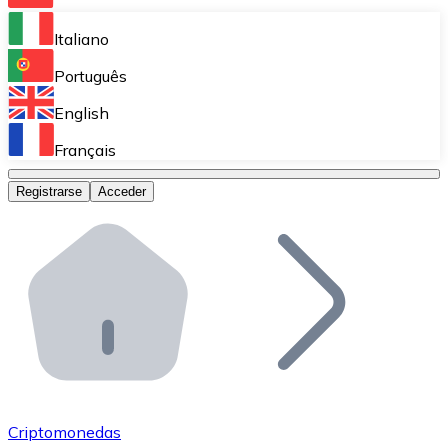
Bitnovo Ramp
Italiano
Integra nuestra solución en tu plataforma.
Português
Bitnovo Giftcards
English
Vende nuestras tarjetas regalo en tu negocio.
Français
Bitnovo OTC
Registrarse
Acceder
Realiza operaciones de gran volumen.
Bitnovo ATM
Integra un ATM Bitnovo en tu negocio y permite que t
Bitnovo API
Integra nuestra API en tu ecosistema.
Conviértete en Distribuidor
Únete a nuestra red de distribuidores.
Criptomonedas