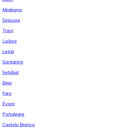
Modugno
Siracusa
Trani
Lisboa
Leiría
Santarém
Setúbal
Beja
Faro
Évora
Portalegre
Castelo Branco