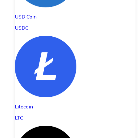
USD Coin
USDC
Litecoin
LTC