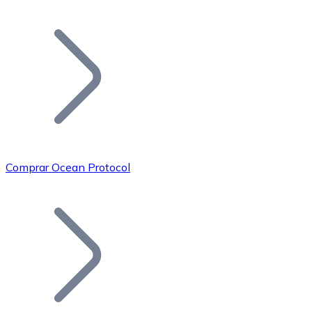
Listar Token
Añade tu proyecto a nuestro ecosistema.
Comprar Ocean Protocol
Bitcoin
BTC