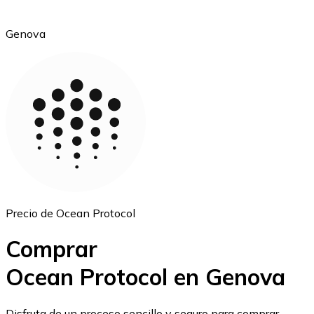
Genova
Ethereum
ETH
Precio de Ocean Protocol
Comprar
Ocean Protocol en Genova
USD Coin
Disfruta de un proceso sencillo y seguro para comprar,