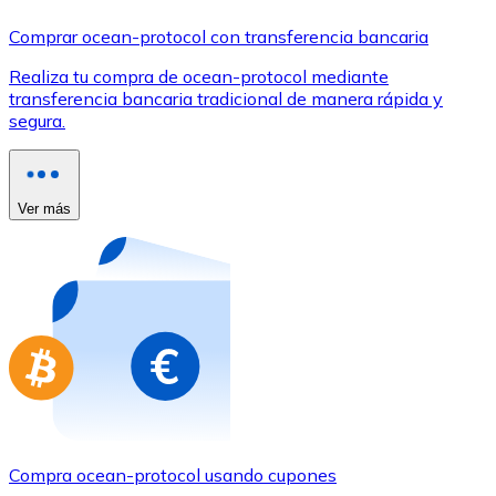
Comprar con Transferencia
Comprar ocean-protocol con transferencia bancaria
Tarjeta de crédito / débito
Realiza tu compra de ocean-protocol mediante
Utiliza tarjetas Visa y Mastercard para comprar criptom
transferencia bancaria tradicional de manera rápida y
segura.
Comprar con tarjeta
Tienda - Tarjetas regalo
Ver más
Nuevo
Compra tarjetas regalo de tus marcas favoritas con cr
Ir a la tienda de tarjetas regalo
Compra ocean-protocol usando cupones