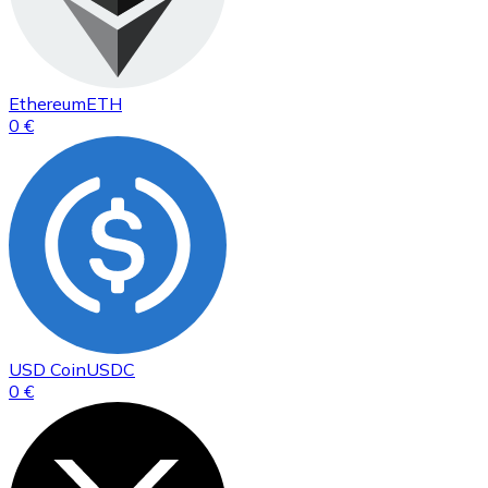
Ethereum
ETH
0 €
USD Coin
USDC
0 €