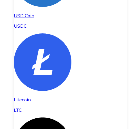
USD Coin
USDC
Litecoin
LTC