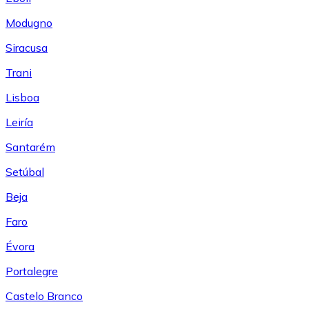
Modugno
Siracusa
Trani
Lisboa
Leiría
Santarém
Setúbal
Beja
Faro
Évora
Portalegre
Castelo Branco