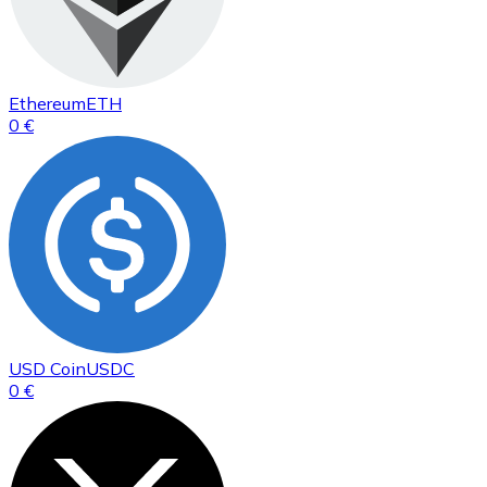
Ethereum
ETH
0 €
USD Coin
USDC
0 €