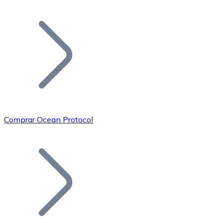
Listar Token
Añade tu proyecto a nuestro ecosistema.
Comprar Ocean Protocol
Bitcoin
BTC