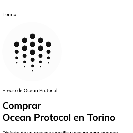
Torino
Ethereum
ETH
Precio de Ocean Protocol
Comprar
Ocean Protocol en Torino
USD Coin
Disfruta de un proceso sencillo y seguro para comprar,