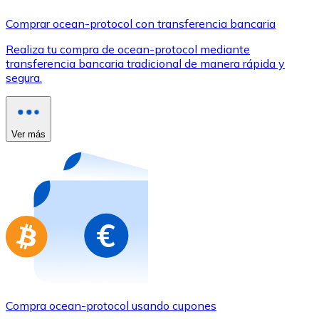
Comprar con Transferencia
Comprar ocean-protocol con transferencia bancaria
Tarjeta de crédito / débito
Realiza tu compra de ocean-protocol mediante
Utiliza tarjetas Visa y Mastercard para comprar criptom
transferencia bancaria tradicional de manera rápida y
segura.
Comprar con tarjeta
Tienda - Tarjetas regalo
Ver más
Nuevo
Compra tarjetas regalo de tus marcas favoritas con cr
Ir a la tienda de tarjetas regalo
Compra ocean-protocol usando cupones