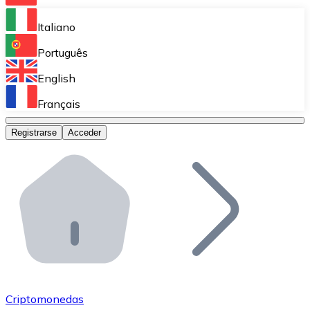
Bitnovo Ramp
Italiano
Integra nuestra solución en tu plataforma.
Português
Bitnovo Giftcards
English
Vende nuestras tarjetas regalo en tu negocio.
Français
Bitnovo OTC
Registrarse
Acceder
Realiza operaciones de gran volumen.
Bitnovo ATM
Integra un ATM Bitnovo en tu negocio y permite que t
Bitnovo API
Integra nuestra API en tu ecosistema.
Conviértete en Distribuidor
Únete a nuestra red de distribuidores.
Criptomonedas