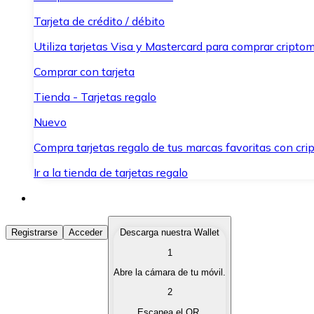
Tarjeta de crédito / débito
Utiliza tarjetas Visa y Mastercard para comprar criptom
Comprar con tarjeta
Tienda - Tarjetas regalo
Nuevo
Compra tarjetas regalo de tus marcas favoritas con cr
Ir a la tienda de tarjetas regalo
Comprar Criptomonedas
Registrarse
Acceder
Descarga nuestra Wallet
1
Compra criptomonedas con diferentes métodos de pag
Abre la cámara de tu móvil.
Vender Criptomonedas
2
Vende tus criptomonedas de forma rápida y segura.
Escanea el QR.