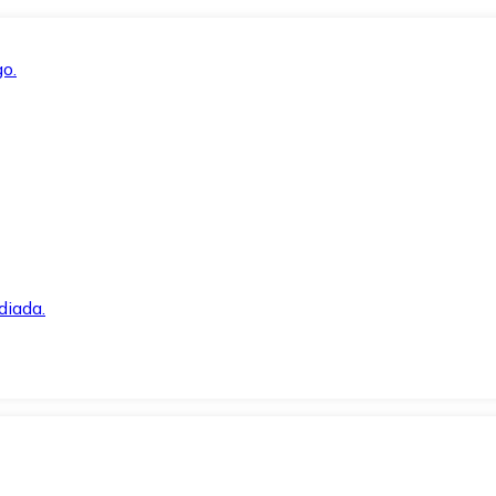
o.
diada.