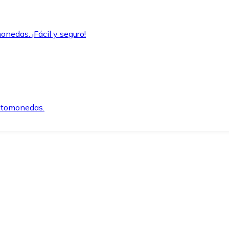
onedas. ¡Fácil y seguro!
iptomonedas.
o.