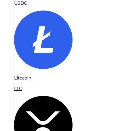
USDC
Litecoin
LTC