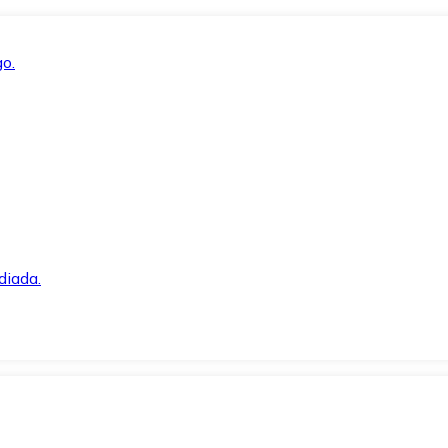
o.
diada.