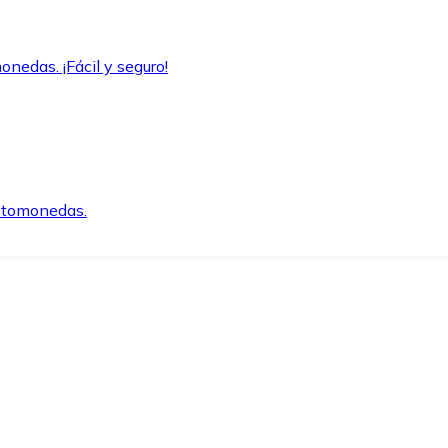
onedas. ¡Fácil y seguro!
iptomonedas.
o.