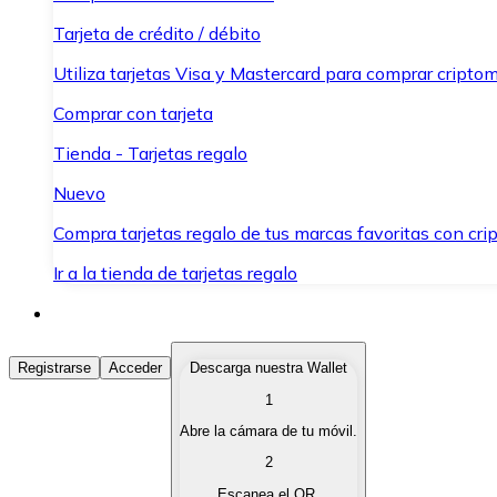
Tarjeta de crédito / débito
Utiliza tarjetas Visa y Mastercard para comprar criptom
Comprar con tarjeta
Tienda - Tarjetas regalo
Nuevo
Compra tarjetas regalo de tus marcas favoritas con cr
Ir a la tienda de tarjetas regalo
Comprar Criptomonedas
Registrarse
Acceder
Descarga nuestra Wallet
1
Compra criptomonedas con diferentes métodos de pag
Abre la cámara de tu móvil.
Vender Criptomonedas
2
Vende tus criptomonedas de forma rápida y segura.
Escanea el QR.