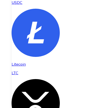
USDC
Litecoin
LTC