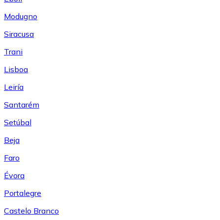
Modugno
Siracusa
Trani
Lisboa
Leiría
Santarém
Setúbal
Beja
Faro
Évora
Portalegre
Castelo Branco