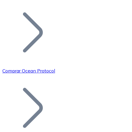
Listar Token
Añade tu proyecto a nuestro ecosistema.
Comprar Ocean Protocol
Bitcoin
BTC