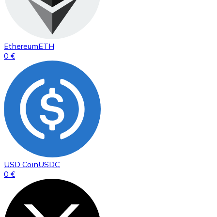
Ethereum
ETH
0 €
USD Coin
USDC
0 €