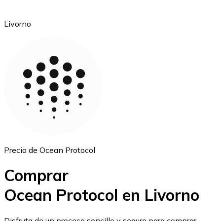
Livorno
Ethereum
ETH
Precio de Ocean Protocol
Comprar
Ocean Protocol en Livorno
USD Coin
Disfruta de un proceso sencillo y seguro para comprar,