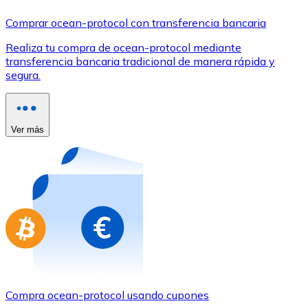
Comprar con Transferencia
Comprar ocean-protocol con transferencia bancaria
Tarjeta de crédito / débito
Realiza tu compra de ocean-protocol mediante
Utiliza tarjetas Visa y Mastercard para comprar criptom
transferencia bancaria tradicional de manera rápida y
segura.
Comprar con tarjeta
Tienda - Tarjetas regalo
Ver más
Nuevo
Compra tarjetas regalo de tus marcas favoritas con cr
Ir a la tienda de tarjetas regalo
Compra ocean-protocol usando cupones