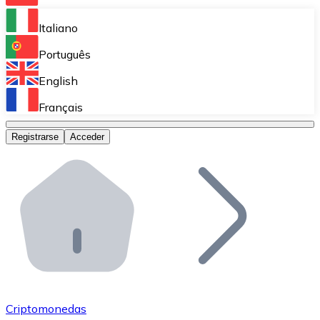
Bitnovo Ramp
Italiano
Integra nuestra solución en tu plataforma.
Português
Bitnovo Giftcards
English
Vende nuestras tarjetas regalo en tu negocio.
Français
Bitnovo OTC
Registrarse
Acceder
Realiza operaciones de gran volumen.
Bitnovo ATM
Integra un ATM Bitnovo en tu negocio y permite que t
Bitnovo API
Integra nuestra API en tu ecosistema.
Conviértete en Distribuidor
Únete a nuestra red de distribuidores.
Criptomonedas