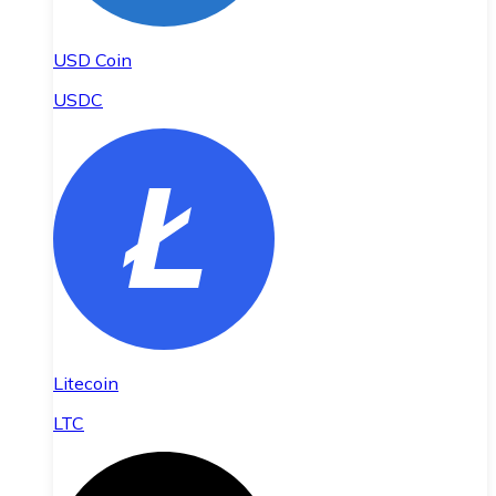
USD Coin
USDC
Litecoin
LTC