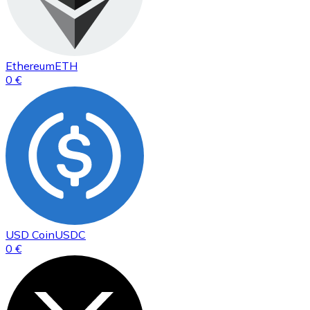
Ethereum
ETH
0 €
USD Coin
USDC
0 €