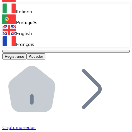
Bitnovo Ramp
Italiano
Integra nuestra solución en tu plataforma.
Português
Bitnovo Giftcards
English
Vende nuestras tarjetas regalo en tu negocio.
Français
Bitnovo OTC
Registrarse
Acceder
Realiza operaciones de gran volumen.
Bitnovo ATM
Integra un ATM Bitnovo en tu negocio y permite que t
Bitnovo API
Integra nuestra API en tu ecosistema.
Conviértete en Distribuidor
Únete a nuestra red de distribuidores.
Criptomonedas