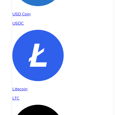
USD Coin
USDC
Litecoin
LTC