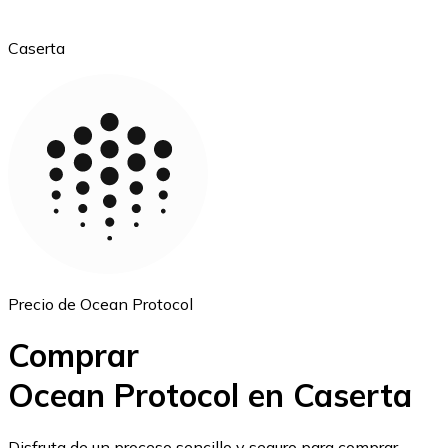
Caserta
Ethereum
ETH
Precio de Ocean Protocol
Comprar
Ocean Protocol en Caserta
USD Coin
Disfruta de un proceso sencillo y seguro para comprar,