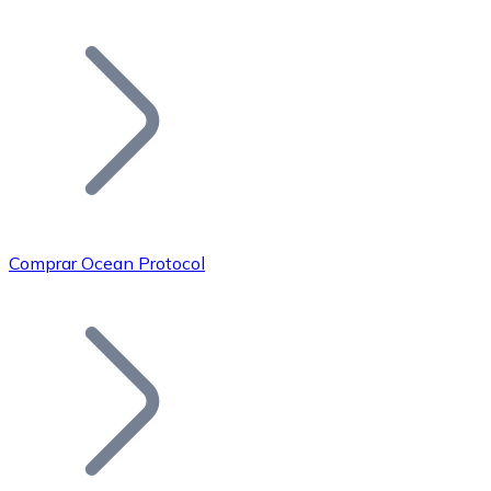
Listar Token
Añade tu proyecto a nuestro ecosistema.
Comprar Ocean Protocol
Bitcoin
BTC