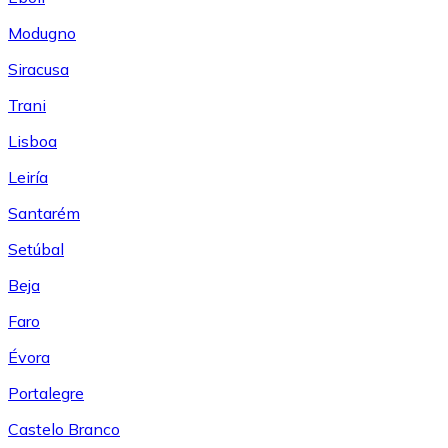
Modugno
Siracusa
Trani
Lisboa
Leiría
Santarém
Setúbal
Beja
Faro
Évora
Portalegre
Castelo Branco