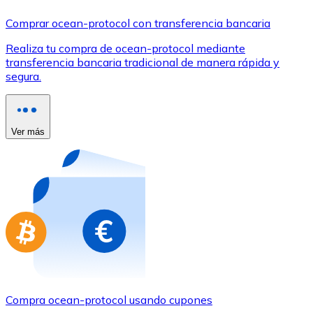
Comprar con Transferencia
Comprar ocean-protocol con transferencia bancaria
Tarjeta de crédito / débito
Realiza tu compra de ocean-protocol mediante
Utiliza tarjetas Visa y Mastercard para comprar criptom
transferencia bancaria tradicional de manera rápida y
segura.
Comprar con tarjeta
Tienda - Tarjetas regalo
Ver más
Nuevo
Compra tarjetas regalo de tus marcas favoritas con cr
Ir a la tienda de tarjetas regalo
Compra ocean-protocol usando cupones