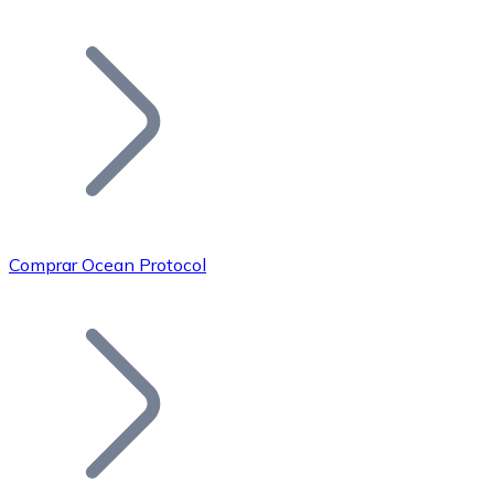
Listar Token
Añade tu proyecto a nuestro ecosistema.
Comprar Ocean Protocol
Bitcoin
BTC