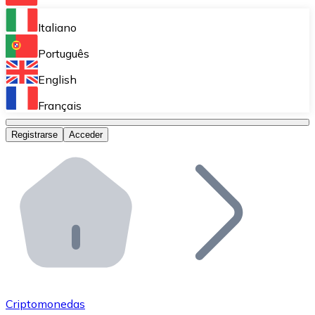
Bitnovo Ramp
Italiano
Integra nuestra solución en tu plataforma.
Português
Bitnovo Giftcards
English
Vende nuestras tarjetas regalo en tu negocio.
Français
Bitnovo OTC
Registrarse
Acceder
Realiza operaciones de gran volumen.
Bitnovo ATM
Integra un ATM Bitnovo en tu negocio y permite que t
Bitnovo API
Integra nuestra API en tu ecosistema.
Conviértete en Distribuidor
Únete a nuestra red de distribuidores.
Criptomonedas