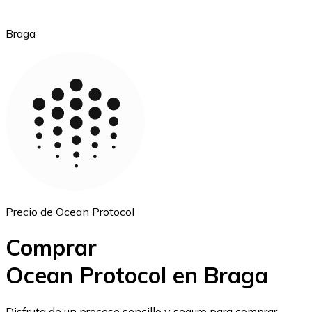
Braga
Ethereum
ETH
Precio de Ocean Protocol
Comprar
Ocean Protocol en Braga
USD Coin
Disfruta de un proceso sencillo y seguro para comprar,