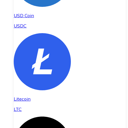
USD Coin
USDC
Litecoin
LTC