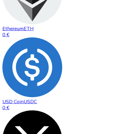
Ethereum
ETH
0 €
USD Coin
USDC
0 €