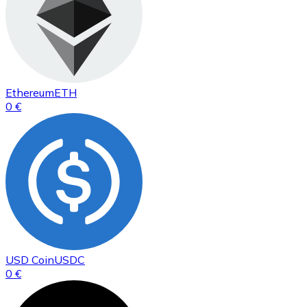
Ethereum
ETH
0 €
USD Coin
USDC
0 €