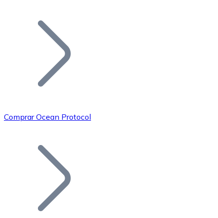
Listar Token
Añade tu proyecto a nuestro ecosistema.
Comprar Ocean Protocol
Bitcoin
BTC