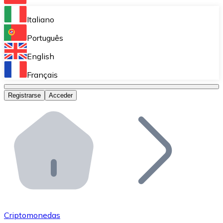
Bitnovo Ramp
Italiano
Integra nuestra solución en tu plataforma.
Português
Bitnovo Giftcards
English
Vende nuestras tarjetas regalo en tu negocio.
Français
Bitnovo OTC
Registrarse
Acceder
Realiza operaciones de gran volumen.
Bitnovo ATM
Integra un ATM Bitnovo en tu negocio y permite que t
Bitnovo API
Integra nuestra API en tu ecosistema.
Conviértete en Distribuidor
Únete a nuestra red de distribuidores.
Criptomonedas