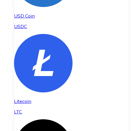
USD Coin
USDC
Litecoin
LTC