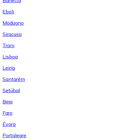
Barletta
Eboli
Modugno
Siracusa
Trani
Lisboa
Leiría
Santarém
Setúbal
Beja
Faro
Évora
Portalegre