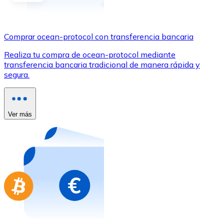
Comprar con Transferencia
Tarjeta de crédito / débito
Comprar ocean-protocol con transferencia bancaria
Utiliza tarjetas Visa y Mastercard para comprar criptom
Realiza tu compra de ocean-protocol mediante
Comprar con tarjeta
transferencia bancaria tradicional de manera rápida y
segura.
Tienda - Tarjetas regalo
Nuevo
Compra tarjetas regalo de tus marcas favoritas con cr
Ver más
Ir a la tienda de tarjetas regalo