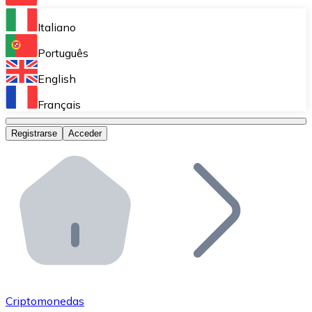
Bitnovo Ramp
Italiano
Integra nuestra solución en tu plataforma.
Português
Bitnovo Giftcards
English
Vende nuestras tarjetas regalo en tu negocio.
Français
Bitnovo OTC
Registrarse
Acceder
Realiza operaciones de gran volumen.
Bitnovo ATM
Integra un ATM Bitnovo en tu negocio y permite que t
Bitnovo API
Integra nuestra API en tu ecosistema.
Conviértete en Distribuidor
Únete a nuestra red de distribuidores.
Criptomonedas