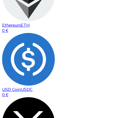
Ethereum
ETH
0 €
USD Coin
USDC
0 €