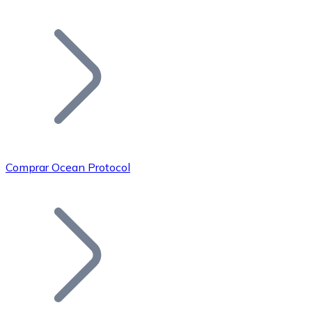
Listar Token
Añade tu proyecto a nuestro ecosistema.
Comprar Ocean Protocol
Bitcoin
BTC