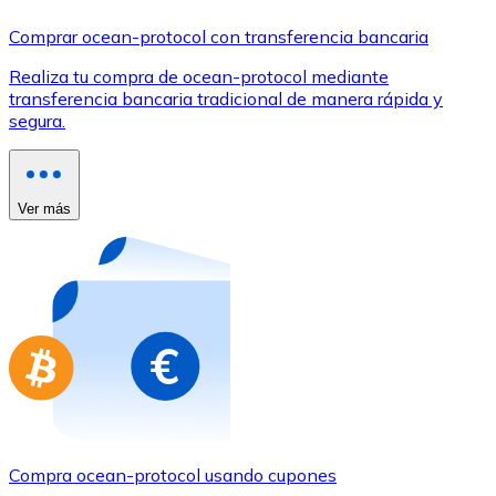
Comprar con Transferencia
Comprar ocean-protocol con transferencia bancaria
Tarjeta de crédito / débito
Realiza tu compra de ocean-protocol mediante
Utiliza tarjetas Visa y Mastercard para comprar criptom
transferencia bancaria tradicional de manera rápida y
segura.
Comprar con tarjeta
Tienda - Tarjetas regalo
Ver más
Nuevo
Compra tarjetas regalo de tus marcas favoritas con cr
Ir a la tienda de tarjetas regalo
Compra ocean-protocol usando cupones