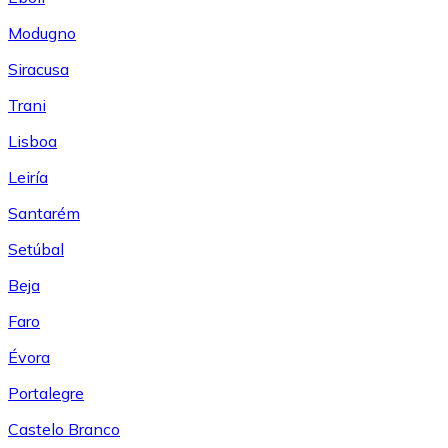
Modugno
Siracusa
Trani
Lisboa
Leiría
Santarém
Setúbal
Beja
Faro
Évora
Portalegre
Castelo Branco