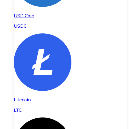
USD Coin
USDC
Litecoin
LTC