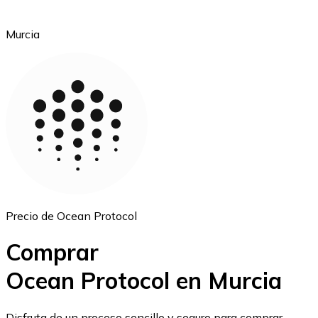
Murcia
Ethereum
ETH
Precio de Ocean Protocol
Comprar
Ocean Protocol en Murcia
USD Coin
Disfruta de un proceso sencillo y seguro para comprar,