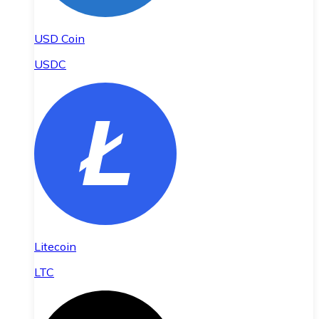
USD Coin
USDC
Litecoin
LTC