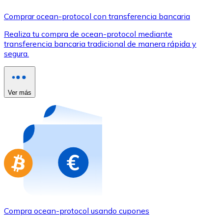
Comprar con Transferencia
Comprar ocean-protocol con transferencia bancaria
Tarjeta de crédito / débito
Realiza tu compra de ocean-protocol mediante
Utiliza tarjetas Visa y Mastercard para comprar criptom
transferencia bancaria tradicional de manera rápida y
segura.
Comprar con tarjeta
Tienda - Tarjetas regalo
Ver más
Nuevo
Compra tarjetas regalo de tus marcas favoritas con cr
Ir a la tienda de tarjetas regalo
Compra ocean-protocol usando cupones