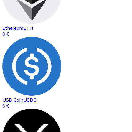
Ethereum
ETH
0 €
USD Coin
USDC
0 €