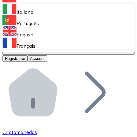
Bitnovo Ramp
Italiano
Integra nuestra solución en tu plataforma.
Português
Bitnovo Giftcards
English
Vende nuestras tarjetas regalo en tu negocio.
Français
Bitnovo OTC
Registrarse
Acceder
Realiza operaciones de gran volumen.
Bitnovo ATM
Integra un ATM Bitnovo en tu negocio y permite que t
Bitnovo API
Integra nuestra API en tu ecosistema.
Conviértete en Distribuidor
Únete a nuestra red de distribuidores.
Criptomonedas