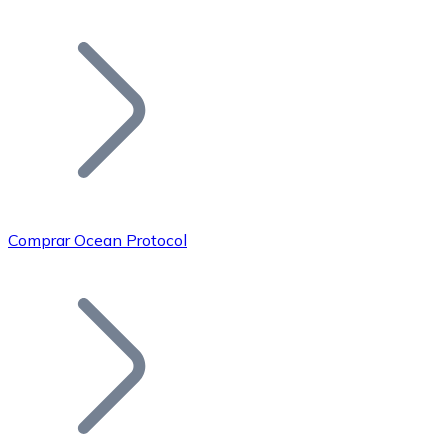
Listar Token
Añade tu proyecto a nuestro ecosistema.
Comprar Ocean Protocol
Bitcoin
BTC