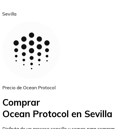
Sevilla
Ethereum
ETH
Precio de Ocean Protocol
Comprar
Ocean Protocol en Sevilla
USD Coin
Disfruta de un proceso sencillo y seguro para comprar,