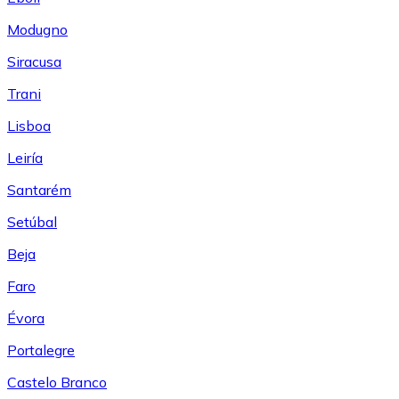
Modugno
Siracusa
Trani
Lisboa
Leiría
Santarém
Setúbal
Beja
Faro
Évora
Portalegre
Castelo Branco