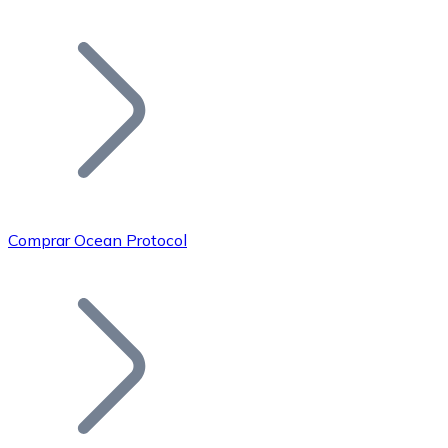
Listar Token
Añade tu proyecto a nuestro ecosistema.
Comprar Ocean Protocol
Bitcoin
BTC