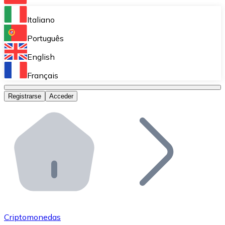
Bitnovo Ramp
Italiano
Integra nuestra solución en tu plataforma.
Português
Bitnovo Giftcards
English
Vende nuestras tarjetas regalo en tu negocio.
Français
Bitnovo OTC
Registrarse
Acceder
Realiza operaciones de gran volumen.
Bitnovo ATM
Integra un ATM Bitnovo en tu negocio y permite que t
Bitnovo API
Integra nuestra API en tu ecosistema.
Conviértete en Distribuidor
Únete a nuestra red de distribuidores.
Criptomonedas