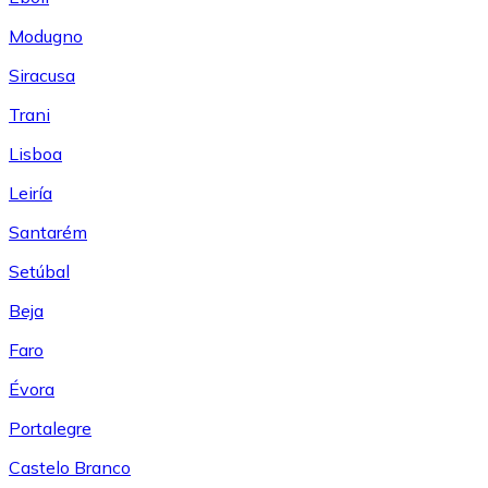
Modugno
Siracusa
Trani
Lisboa
Leiría
Santarém
Setúbal
Beja
Faro
Évora
Portalegre
Castelo Branco