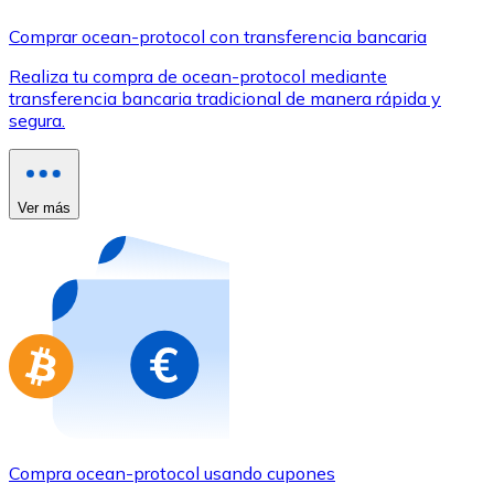
Comprar con Transferencia
Comprar ocean-protocol con transferencia bancaria
Tarjeta de crédito / débito
Realiza tu compra de ocean-protocol mediante
Utiliza tarjetas Visa y Mastercard para comprar criptom
transferencia bancaria tradicional de manera rápida y
segura.
Comprar con tarjeta
Tienda - Tarjetas regalo
Ver más
Nuevo
Compra tarjetas regalo de tus marcas favoritas con cr
Ir a la tienda de tarjetas regalo
Compra ocean-protocol usando cupones