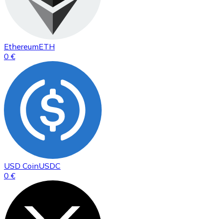
Ethereum
ETH
0 €
USD Coin
USDC
0 €