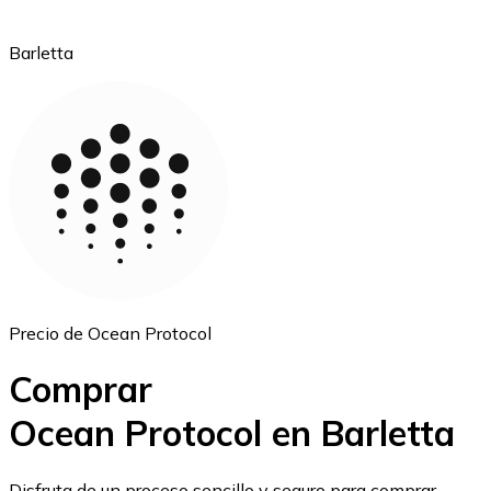
Barletta
Ethereum
ETH
Precio de Ocean Protocol
Comprar
Ocean Protocol en Barletta
USD Coin
Disfruta de un proceso sencillo y seguro para comprar,