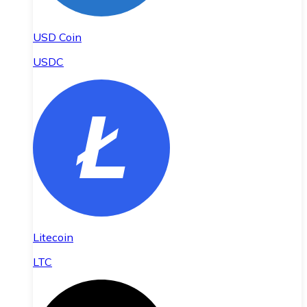
USD Coin
USDC
Litecoin
LTC