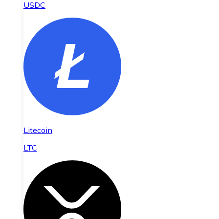
USDC
Litecoin
LTC