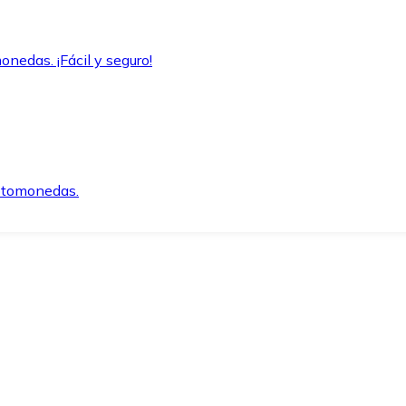
onedas. ¡Fácil y seguro!
iptomonedas.
o.