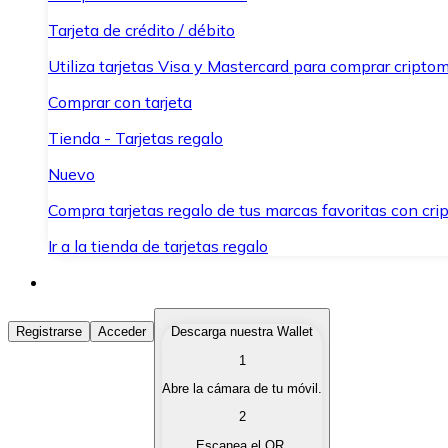
Tarjeta de crédito / débito
Utiliza tarjetas Visa y Mastercard para comprar criptom
Comprar con tarjeta
Tienda - Tarjetas regalo
Nuevo
Compra tarjetas regalo de tus marcas favoritas con cr
Ir a la tienda de tarjetas regalo
Comprar Criptomonedas
Registrarse
Acceder
Descarga nuestra Wallet
1
Compra criptomonedas con diferentes métodos de pag
Abre la cámara de tu móvil.
Vender Criptomonedas
2
Vende tus criptomonedas de forma rápida y segura.
Escanea el QR.