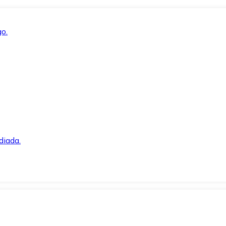
o.
diada.