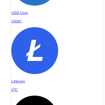
USD Coin
USDC
Litecoin
LTC