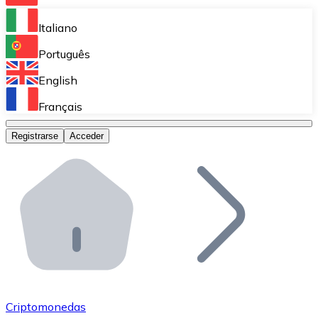
Bitnovo Ramp
Italiano
Integra nuestra solución en tu plataforma.
Português
Bitnovo Giftcards
English
Vende nuestras tarjetas regalo en tu negocio.
Français
Bitnovo OTC
Registrarse
Acceder
Realiza operaciones de gran volumen.
Bitnovo ATM
Integra un ATM Bitnovo en tu negocio y permite que t
Bitnovo API
Integra nuestra API en tu ecosistema.
Conviértete en Distribuidor
Únete a nuestra red de distribuidores.
Criptomonedas