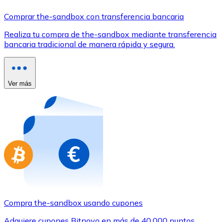
Comprar con Transferencia
Comprar the-sandbox con transferencia bancaria
Tarjeta de crédito / débito
Realiza tu compra de the-sandbox mediante transferencia
Utiliza tarjetas Visa y Mastercard para comprar criptom
bancaria tradicional de manera rápida y segura.
Comprar con tarjeta
Tienda - Tarjetas regalo
Ver más
Nuevo
Compra tarjetas regalo de tus marcas favoritas con cr
Ir a la tienda de tarjetas regalo
Compra the-sandbox usando cupones
Adquiere cupones Bitnovo en más de 40.000 puntos