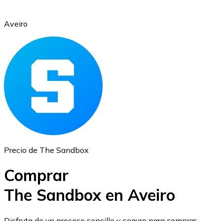
Aveiro
Ethereum
ETH
Precio de The Sandbox
Comprar
The Sandbox en Aveiro
USD Coin
Disfruta de un proceso sencillo y seguro para comprar,