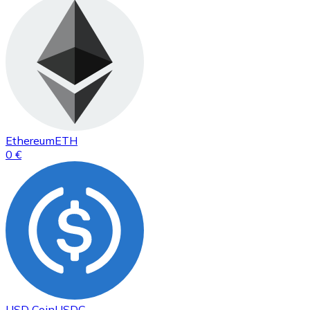
Ethereum
ETH
0 €
USD Coin
USDC