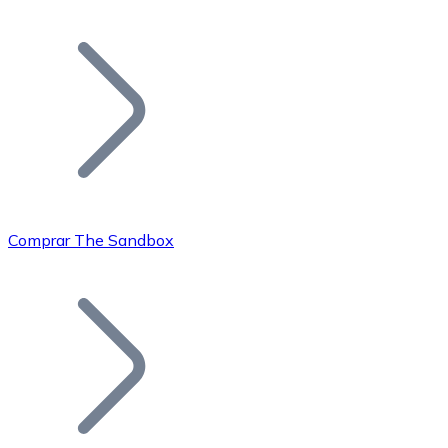
Listar Token
Añade tu proyecto a nuestro ecosistema.
Comprar The Sandbox
Bitcoin
BTC