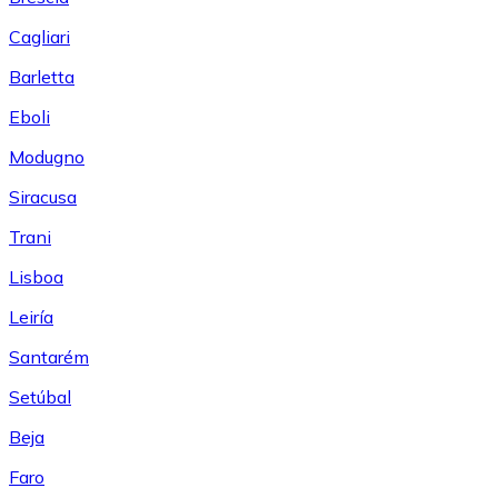
Cagliari
Barletta
Eboli
Modugno
Siracusa
Trani
Lisboa
Leiría
Santarém
Setúbal
Beja
Faro