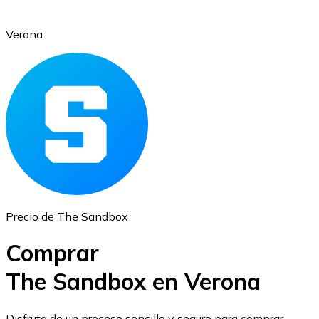
Verona
Ethereum
ETH
Precio de The Sandbox
Comprar
The Sandbox en Verona
USD Coin
Disfruta de un proceso sencillo y seguro para comprar,