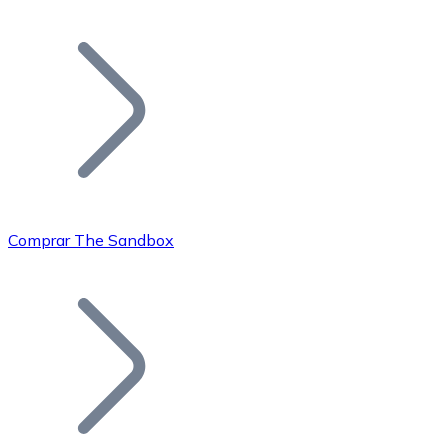
Listar Token
Añade tu proyecto a nuestro ecosistema.
Comprar The Sandbox
Bitcoin
BTC