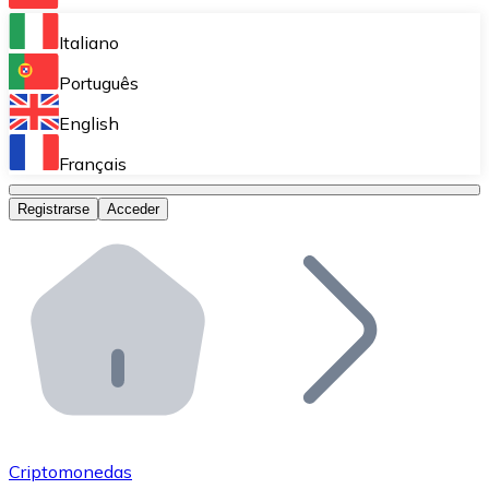
Bitnovo Ramp
Italiano
Integra nuestra solución en tu plataforma.
Português
Bitnovo Giftcards
English
Vende nuestras tarjetas regalo en tu negocio.
Français
Bitnovo OTC
Registrarse
Acceder
Realiza operaciones de gran volumen.
Bitnovo ATM
Integra un ATM Bitnovo en tu negocio y permite que t
Bitnovo API
Integra nuestra API en tu ecosistema.
Conviértete en Distribuidor
Únete a nuestra red de distribuidores.
Criptomonedas