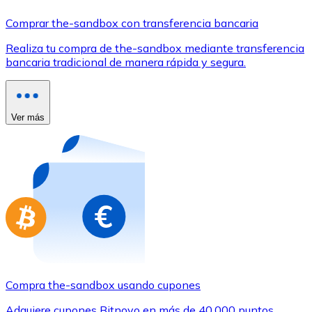
Comprar con Transferencia
Comprar the-sandbox con transferencia bancaria
Tarjeta de crédito / débito
Realiza tu compra de the-sandbox mediante transferencia
Utiliza tarjetas Visa y Mastercard para comprar criptom
bancaria tradicional de manera rápida y segura.
Comprar con tarjeta
Tienda - Tarjetas regalo
Ver más
Nuevo
Compra tarjetas regalo de tus marcas favoritas con cr
Ir a la tienda de tarjetas regalo
Compra the-sandbox usando cupones
Adquiere cupones Bitnovo en más de 40.000 puntos