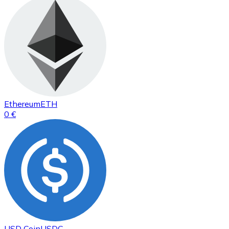
Ethereum
ETH
0 €
USD Coin
USDC