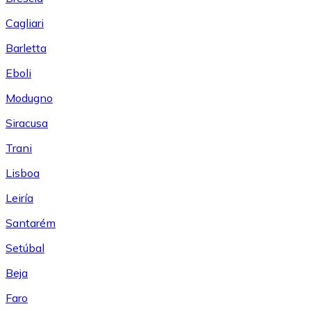
Cagliari
Barletta
Eboli
Modugno
Siracusa
Trani
Lisboa
Leiría
Santarém
Setúbal
Beja
Faro