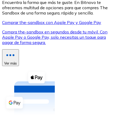
Encuentra la forma que más te guste. En Bitnovo te
ofrecemos multitud de opciones para que compres The
Sandbox de una forma segura, rápida y sencilla.
Comprar the-sandbox con Apple Pay y Google Pay
Compra the-sandbox en segundos desde tu móvil. Con
XRP
Apple Pay o Google Pay, solo necesitas un toque para
pagar de forma segura.
XRP
Ver más
Ver todo
Efectivo
Compra criptomonedas con efectivo en tu tienda más 
Comprar con efectivo
Transferencia SEPA
Añade fondos a tu cuenta Bitnovo o realiza compras di