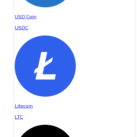
USD Coin
USDC
Litecoin
LTC