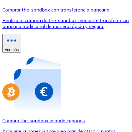
Comprar con Transferencia
Comprar the-sandbox con transferencia bancaria
Tarjeta de crédito / débito
Realiza tu compra de the-sandbox mediante transferencia
Utiliza tarjetas Visa y Mastercard para comprar criptom
bancaria tradicional de manera rápida y segura.
Comprar con tarjeta
Tienda - Tarjetas regalo
Ver más
Nuevo
Compra tarjetas regalo de tus marcas favoritas con cr
Ir a la tienda de tarjetas regalo
Compra the-sandbox usando cupones
Adquiere cupones Bitnovo en más de 40.000 puntos