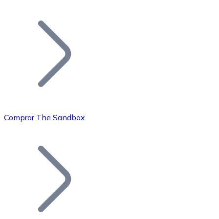
Listar Token
Añade tu proyecto a nuestro ecosistema.
Comprar The Sandbox
Bitcoin
BTC