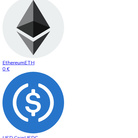
Ethereum
ETH
0 €
USD Coin
USDC