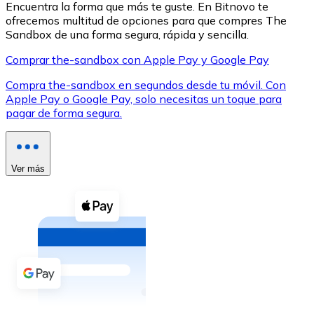
Encuentra la forma que más te guste. En Bitnovo te
ofrecemos multitud de opciones para que compres The
Sandbox de una forma segura, rápida y sencilla.
Comprar the-sandbox con Apple Pay y Google Pay
Compra the-sandbox en segundos desde tu móvil. Con
XRP
Apple Pay o Google Pay, solo necesitas un toque para
pagar de forma segura.
XRP
Ver más
Ver todo
Efectivo
Compra criptomonedas con efectivo en tu tienda más 
Comprar con efectivo
Transferencia SEPA
Añade fondos a tu cuenta Bitnovo o realiza compras di