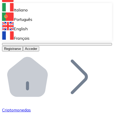
Bitnovo Ramp
Italiano
Integra nuestra solución en tu plataforma.
Português
Bitnovo Giftcards
English
Vende nuestras tarjetas regalo en tu negocio.
Français
Bitnovo OTC
Registrarse
Acceder
Realiza operaciones de gran volumen.
Bitnovo ATM
Integra un ATM Bitnovo en tu negocio y permite que t
Bitnovo API
Integra nuestra API en tu ecosistema.
Conviértete en Distribuidor
Únete a nuestra red de distribuidores.
Criptomonedas