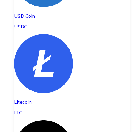
USD Coin
USDC
Litecoin
LTC