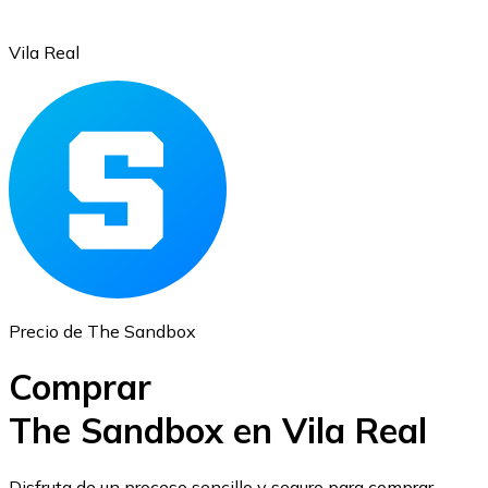
Vila Real
Ethereum
ETH
Precio de The Sandbox
Comprar
The Sandbox en Vila Real
USD Coin
Disfruta de un proceso sencillo y seguro para comprar,