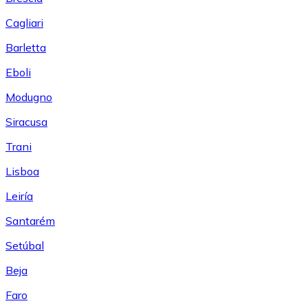
Cagliari
Barletta
Eboli
Modugno
Siracusa
Trani
Lisboa
Leiría
Santarém
Setúbal
Beja
Faro