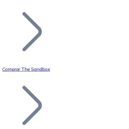
Listar Token
Añade tu proyecto a nuestro ecosistema.
Comprar The Sandbox
Bitcoin
BTC