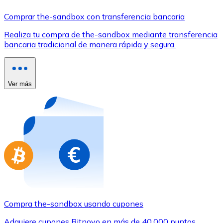
Comprar con Transferencia
Comprar the-sandbox con transferencia bancaria
Tarjeta de crédito / débito
Realiza tu compra de the-sandbox mediante transferencia
Utiliza tarjetas Visa y Mastercard para comprar criptom
bancaria tradicional de manera rápida y segura.
Comprar con tarjeta
Tienda - Tarjetas regalo
Ver más
Nuevo
Compra tarjetas regalo de tus marcas favoritas con cr
Ir a la tienda de tarjetas regalo
Compra the-sandbox usando cupones
Adquiere cupones Bitnovo en más de 40.000 puntos