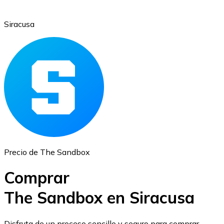
Siracusa
Ethereum
ETH
Precio de The Sandbox
Comprar
The Sandbox en Siracusa
USD Coin
Disfruta de un proceso sencillo y seguro para comprar,