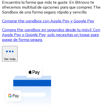
Encuentra la forma que más te guste. En Bitnovo te
ofrecemos multitud de opciones para que compres The
Sandbox de una forma segura, rápida y sencilla.
Comprar the-sandbox con Apple Pay y Google Pay
Compra the-sandbox en segundos desde tu móvil. Con
XRP
Apple Pay o Google Pay, solo necesitas un toque para
pagar de forma segura.
XRP
Ver más
Ver todo
Efectivo
Compra criptomonedas con efectivo en tu tienda más 
Comprar con efectivo
Transferencia SEPA
Añade fondos a tu cuenta Bitnovo o realiza compras di