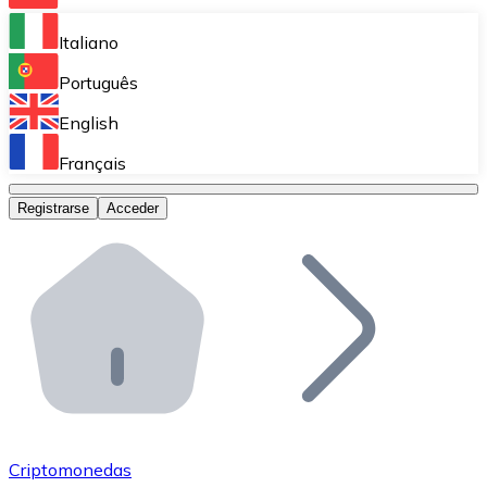
Bitnovo Ramp
Italiano
Integra nuestra solución en tu plataforma.
Português
Bitnovo Giftcards
English
Vende nuestras tarjetas regalo en tu negocio.
Français
Bitnovo OTC
Registrarse
Acceder
Realiza operaciones de gran volumen.
Bitnovo ATM
Integra un ATM Bitnovo en tu negocio y permite que t
Bitnovo API
Integra nuestra API en tu ecosistema.
Conviértete en Distribuidor
Únete a nuestra red de distribuidores.
Criptomonedas