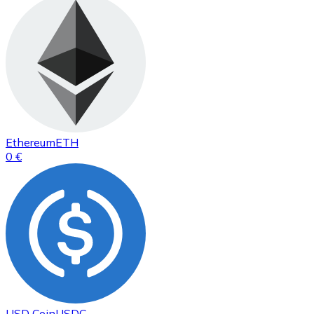
Ethereum
ETH
0 €
USD Coin
USDC