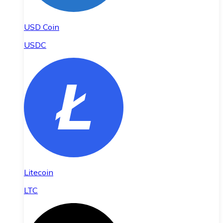
USD Coin
USDC
Litecoin
LTC