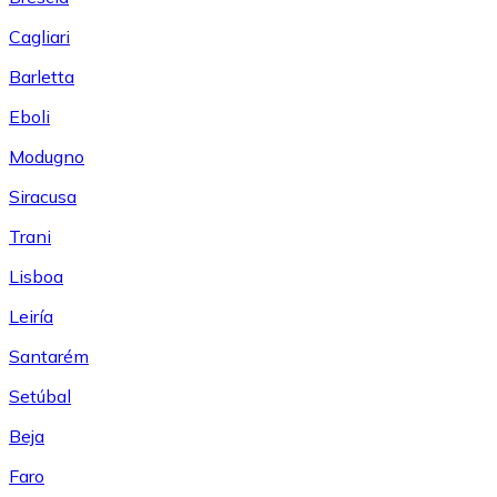
Cagliari
Barletta
Eboli
Modugno
Siracusa
Trani
Lisboa
Leiría
Santarém
Setúbal
Beja
Faro