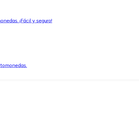
onedas. ¡Fácil y seguro!
iptomonedas.
o.