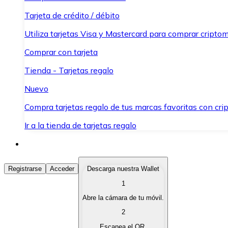
Tarjeta de crédito / débito
Utiliza tarjetas Visa y Mastercard para comprar criptom
Comprar con tarjeta
Tienda - Tarjetas regalo
Nuevo
Compra tarjetas regalo de tus marcas favoritas con cr
Ir a la tienda de tarjetas regalo
Comprar Criptomonedas
Registrarse
Acceder
Descarga nuestra Wallet
1
Compra criptomonedas con diferentes métodos de pag
Abre la cámara de tu móvil.
Vender Criptomonedas
2
Vende tus criptomonedas de forma rápida y segura.
Escanea el QR.