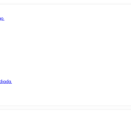
o.
diada.