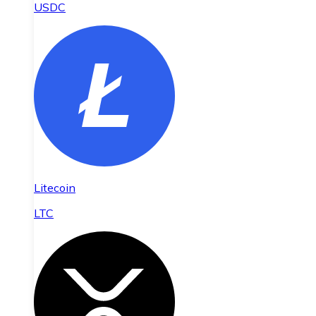
USDC
Litecoin
LTC