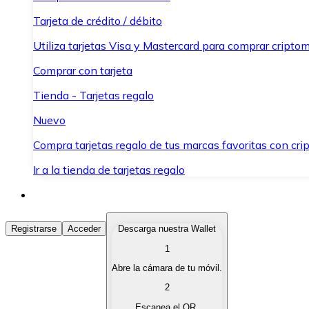
Tarjeta de crédito / débito
Utiliza tarjetas Visa y Mastercard para comprar criptom
Comprar con tarjeta
Tienda - Tarjetas regalo
Nuevo
Compra tarjetas regalo de tus marcas favoritas con cr
Ir a la tienda de tarjetas regalo
Comprar Criptomonedas
Registrarse
Acceder
Descarga nuestra Wallet
1
Compra criptomonedas con diferentes métodos de pag
Abre la cámara de tu móvil.
Vender Criptomonedas
2
Vende tus criptomonedas de forma rápida y segura.
Escanea el QR.