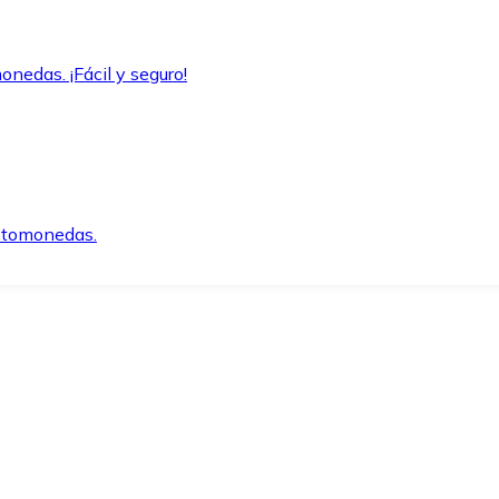
onedas. ¡Fácil y seguro!
iptomonedas.
o.