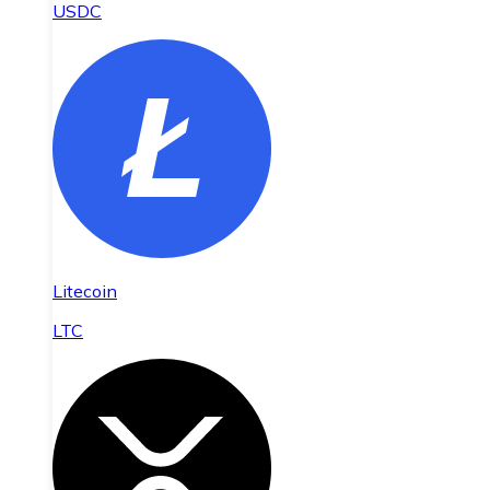
USDC
Litecoin
LTC