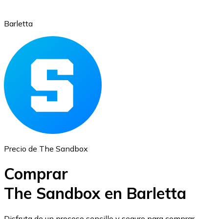
Barletta
Ethereum
ETH
Precio de The Sandbox
Comprar
The Sandbox en Barletta
USD Coin
Disfruta de un proceso sencillo y seguro para comprar,