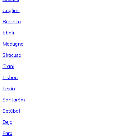
Cagliari
Barletta
Eboli
Modugno
Siracusa
Trani
Lisboa
Leiría
Santarém
Setúbal
Beja
Faro