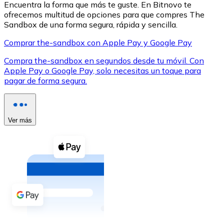
Encuentra la forma que más te guste. En Bitnovo te
ofrecemos multitud de opciones para que compres The
Sandbox de una forma segura, rápida y sencilla.
Comprar the-sandbox con Apple Pay y Google Pay
Compra the-sandbox en segundos desde tu móvil. Con
XRP
Apple Pay o Google Pay, solo necesitas un toque para
pagar de forma segura.
XRP
Ver más
Ver todo
Efectivo
Compra criptomonedas con efectivo en tu tienda más 
Comprar con efectivo
Transferencia SEPA
Añade fondos a tu cuenta Bitnovo o realiza compras di