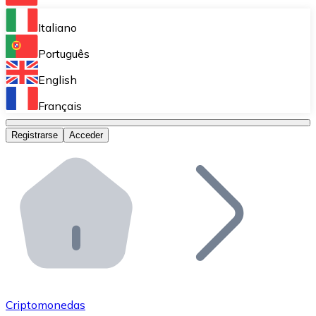
Bitnovo Ramp
Italiano
Integra nuestra solución en tu plataforma.
Português
Bitnovo Giftcards
English
Vende nuestras tarjetas regalo en tu negocio.
Français
Bitnovo OTC
Registrarse
Acceder
Realiza operaciones de gran volumen.
Bitnovo ATM
Integra un ATM Bitnovo en tu negocio y permite que t
Bitnovo API
Integra nuestra API en tu ecosistema.
Conviértete en Distribuidor
Únete a nuestra red de distribuidores.
Criptomonedas