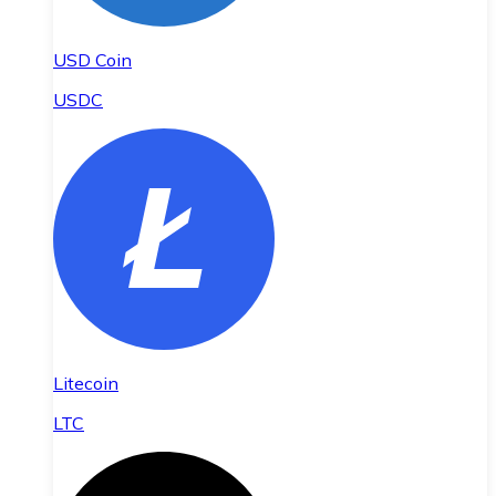
USD Coin
USDC
Litecoin
LTC