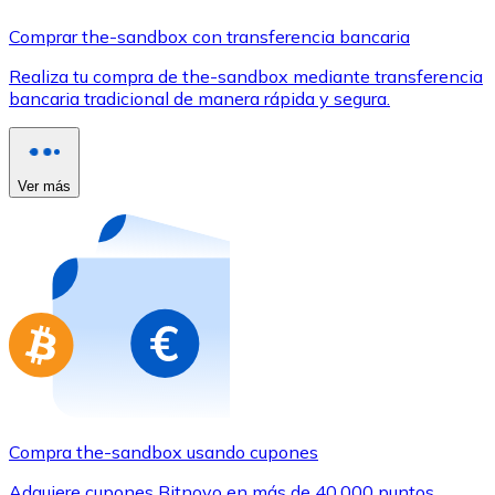
Comprar con Transferencia
Comprar the-sandbox con transferencia bancaria
Tarjeta de crédito / débito
Realiza tu compra de the-sandbox mediante transferencia
Utiliza tarjetas Visa y Mastercard para comprar criptom
bancaria tradicional de manera rápida y segura.
Comprar con tarjeta
Tienda - Tarjetas regalo
Ver más
Nuevo
Compra tarjetas regalo de tus marcas favoritas con cr
Ir a la tienda de tarjetas regalo
Compra the-sandbox usando cupones
Adquiere cupones Bitnovo en más de 40.000 puntos