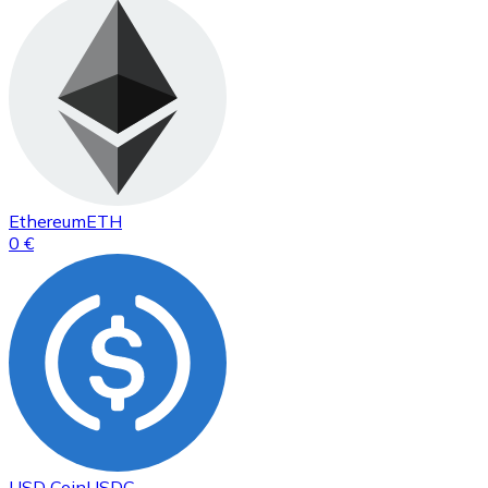
Ethereum
ETH
0 €
USD Coin
USDC