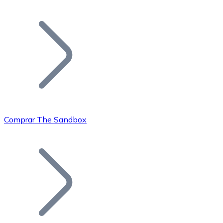
Listar Token
Añade tu proyecto a nuestro ecosistema.
Comprar The Sandbox
Bitcoin
BTC