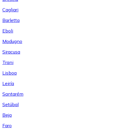
Cagliari
Barletta
Eboli
Modugno
Siracusa
Trani
Lisboa
Leiría
Santarém
Setúbal
Beja
Faro