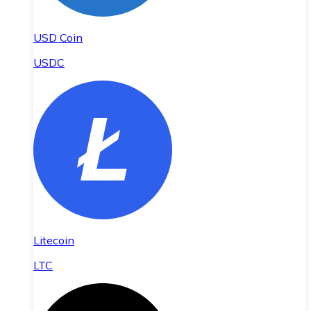
USD Coin
USDC
Litecoin
LTC