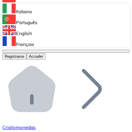
Bitnovo Ramp
Italiano
Integra nuestra solución en tu plataforma.
Português
Bitnovo Giftcards
English
Vende nuestras tarjetas regalo en tu negocio.
Français
Bitnovo OTC
Registrarse
Acceder
Realiza operaciones de gran volumen.
Bitnovo ATM
Integra un ATM Bitnovo en tu negocio y permite que t
Bitnovo API
Integra nuestra API en tu ecosistema.
Conviértete en Distribuidor
Únete a nuestra red de distribuidores.
Criptomonedas