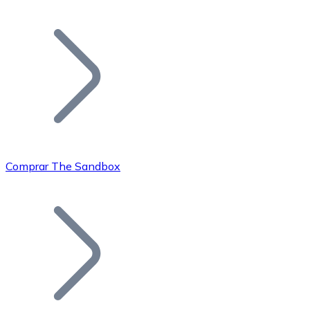
Listar Token
Añade tu proyecto a nuestro ecosistema.
Comprar The Sandbox
Bitcoin
BTC