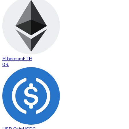
Ethereum
ETH
0 €
USD Coin
USDC