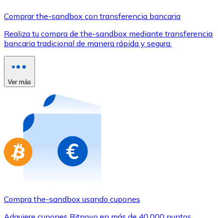
Comprar con Transferencia
Comprar the-sandbox con transferencia bancaria
Tarjeta de crédito / débito
Realiza tu compra de the-sandbox mediante transferencia
Utiliza tarjetas Visa y Mastercard para comprar criptom
bancaria tradicional de manera rápida y segura.
Comprar con tarjeta
Tienda - Tarjetas regalo
Ver más
Nuevo
Compra tarjetas regalo de tus marcas favoritas con cr
Ir a la tienda de tarjetas regalo
Compra the-sandbox usando cupones
Adquiere cupones Bitnovo en más de 40.000 puntos