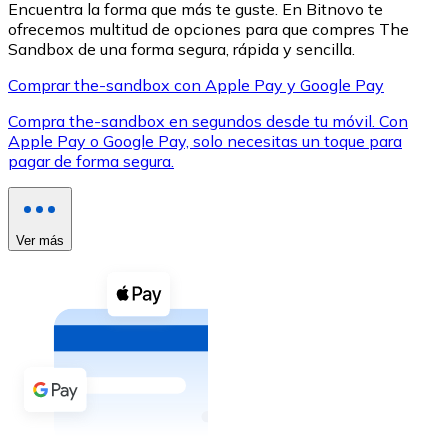
Encuentra la forma que más te guste. En Bitnovo te
ofrecemos multitud de opciones para que compres The
Sandbox de una forma segura, rápida y sencilla.
Comprar the-sandbox con Apple Pay y Google Pay
Compra the-sandbox en segundos desde tu móvil. Con
XRP
Apple Pay o Google Pay, solo necesitas un toque para
pagar de forma segura.
XRP
Ver más
Ver todo
Efectivo
Compra criptomonedas con efectivo en tu tienda más 
Comprar con efectivo
Transferencia SEPA
Añade fondos a tu cuenta Bitnovo o realiza compras di