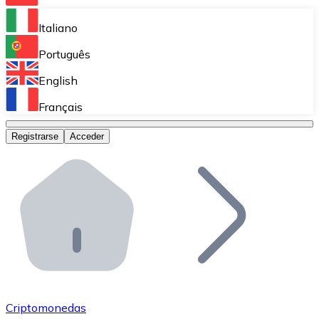
Bitnovo Ramp
Italiano
Integra nuestra solución en tu plataforma.
Português
Bitnovo Giftcards
English
Vende nuestras tarjetas regalo en tu negocio.
Français
Bitnovo OTC
Registrarse
Acceder
Realiza operaciones de gran volumen.
Bitnovo ATM
Integra un ATM Bitnovo en tu negocio y permite que t
Bitnovo API
Integra nuestra API en tu ecosistema.
Conviértete en Distribuidor
Únete a nuestra red de distribuidores.
Criptomonedas