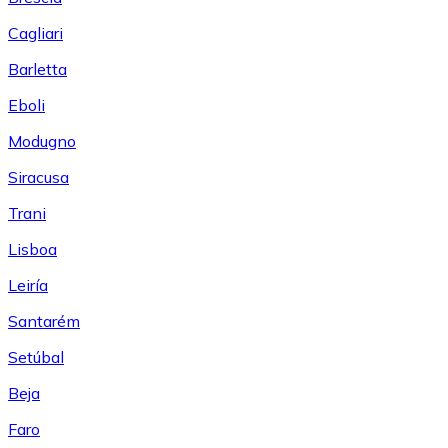
Cagliari
Barletta
Eboli
Modugno
Siracusa
Trani
Lisboa
Leiría
Santarém
Setúbal
Beja
Faro