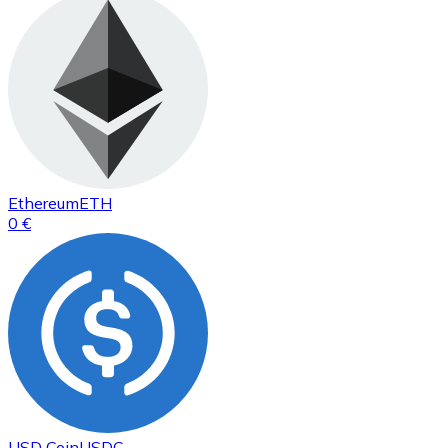
Ethereum
ETH
0 €
USD Coin
USDC