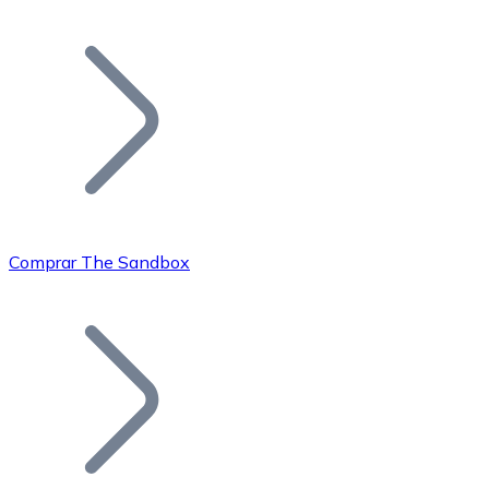
Listar Token
Añade tu proyecto a nuestro ecosistema.
Comprar The Sandbox
Bitcoin
BTC