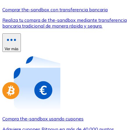
Comprar con Transferencia
Comprar the-sandbox con transferencia bancaria
Tarjeta de crédito / débito
Realiza tu compra de the-sandbox mediante transferencia
Utiliza tarjetas Visa y Mastercard para comprar criptom
bancaria tradicional de manera rápida y segura.
Comprar con tarjeta
Tienda - Tarjetas regalo
Ver más
Nuevo
Compra tarjetas regalo de tus marcas favoritas con cr
Ir a la tienda de tarjetas regalo
Compra the-sandbox usando cupones
Adquiere cupones Bitnovo en más de 40.000 puntos