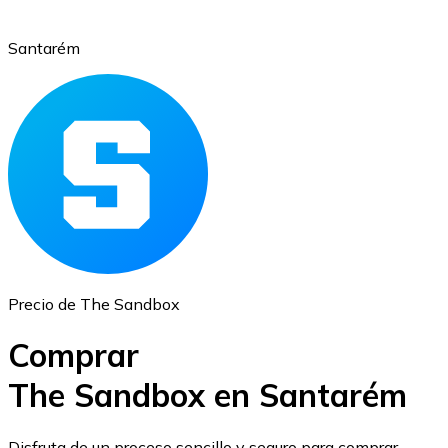
Santarém
Ethereum
ETH
Precio de The Sandbox
Comprar
The Sandbox en Santarém
USD Coin
Disfruta de un proceso sencillo y seguro para comprar,