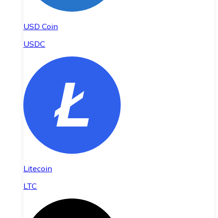
USD Coin
USDC
Litecoin
LTC