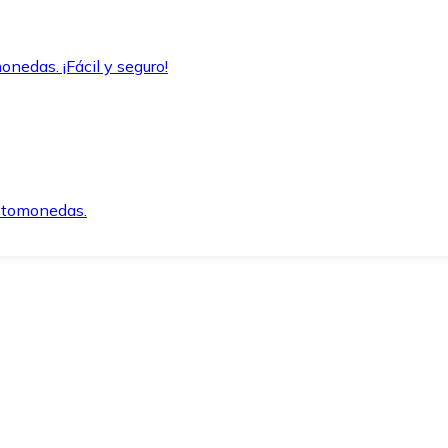
onedas. ¡Fácil y seguro!
iptomonedas.
o.