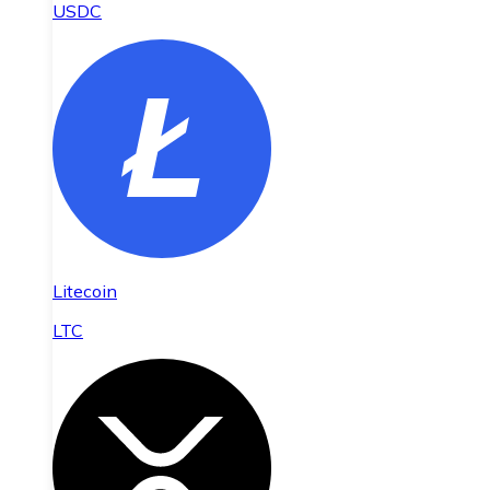
USDC
Litecoin
LTC