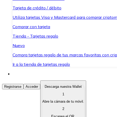
Tarjeta de crédito / débito
Utiliza tarjetas Visa y Mastercard para comprar criptom
Comprar con tarjeta
Tienda - Tarjetas regalo
Nuevo
Compra tarjetas regalo de tus marcas favoritas con cr
Ir a la tienda de tarjetas regalo
Comprar Criptomonedas
Registrarse
Acceder
Descarga nuestra Wallet
1
Compra criptomonedas con diferentes métodos de pag
Abre la cámara de tu móvil.
Vender Criptomonedas
2
Vende tus criptomonedas de forma rápida y segura.
Escanea el QR.