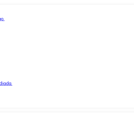
o.
diada.