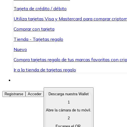
Tarjeta de crédito / débito
Utiliza tarjetas Visa y Mastercard para comprar criptom
Comprar con tarjeta
Tienda - Tarjetas regalo
Nuevo
Compra tarjetas regalo de tus marcas favoritas con cr
Ir a la tienda de tarjetas regalo
Comprar Criptomonedas
Registrarse
Acceder
Descarga nuestra Wallet
1
Compra criptomonedas con diferentes métodos de pag
Abre la cámara de tu móvil.
Vender Criptomonedas
2
Vende tus criptomonedas de forma rápida y segura.
Escanea el QR.