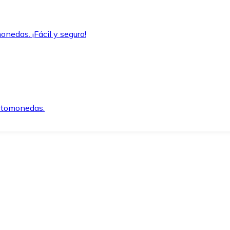
onedas. ¡Fácil y seguro!
iptomonedas.
o.