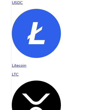
USDC
Litecoin
LTC