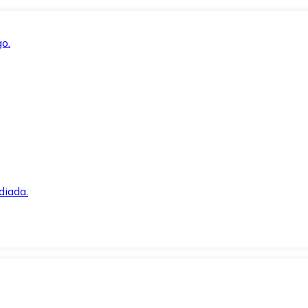
o.
diada.